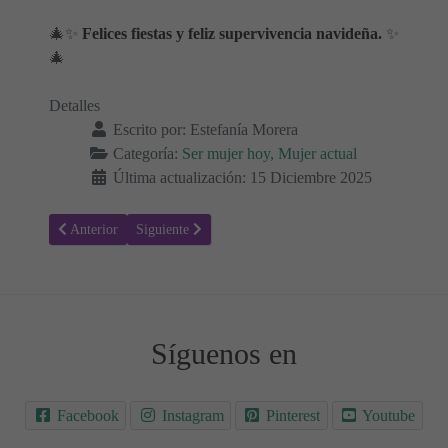
🎄✨
Felices fiestas y feliz supervivencia navideña.
✨
🎄
Detalles
Escrito por:
Estefanía Morera
Categoría:
Ser mujer hoy, Mujer actual
Última actualización: 15 Diciembre 2025
Artículo anterior: El Precio de la Ilusión: Cuánto Cuesta realmente
Artículo siguiente: Cómo poner Límites Amables a la 
Anterior
Siguiente
Síguenos en
Facebook
Instagram
Pinterest
Youtube