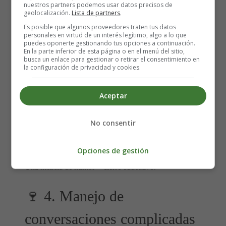
nuestros partners podemos usar datos precisos de
geolocalización.
Lista de partners
.
Derivas el tema sin conflicto.
Es posible que algunos proveedores traten tus datos
personales en virtud de un interés legítimo, algo a lo que
puedes oponerte gestionando tus opciones a continuación.
3.4. El tema “memorias familiares”
En la parte inferior de esta página o en el menú del sitio,
busca un enlace para gestionar o retirar el consentimiento en
(peligroso según la familia)
la configuración de privacidad y cookies.
A veces deriva en comparaciones, juicios o recordar
Aceptar
momentos tensos. Si aparece, puedes soltar algo ligero:
No consentir
“¡Qué épocas! Aunque ahora estamos todos mucho más
tranquilos, ¿eh?”
Opciones de gestión
Una mezcla de humor + cierre educativo.
🍷 4. Manejo de
conversaciones complicadas