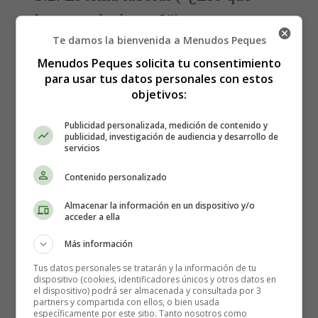
haces… da dinero?”)
Te damos la bienvenida a Menudos Peques
Otro habitual.
Menudos Peques solicita tu consentimiento
para usar tus datos personales con estos
Respuesta sugerida:
objetivos:
“Me va bien y estoy contento. ¿Y tú cómo llevas tu
Publicidad personalizada, medición de contenido y
año?”
publicidad, investigación de audiencia y desarrollo de
servicios
Cambias el foco sin mal rollo.
Contenido personalizado
3.3. El tema política (evítalo como si
Almacenar la información en un dispositivo y/o
acceder a ella
fuera fuego)
Más información
Si alguien lo saca:
Tus datos personales se tratarán y la información de tu
dispositivo (cookies, identificadores únicos y otros datos en
el dispositivo) podrá ser almacenada y consultada por 3
“Prefiero dejarlo para otro día, hoy vengo a disfrutar de
partners y compartida con ellos, o bien usada
específicamente por este sitio. Tanto nosotros como
la cena. ¿Probamos el turrón?”