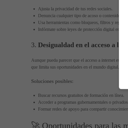
Ajusta la privacidad de tus redes sociales.
Denuncia cualquier tipo de acoso o contenido ina
Usa herramientas como bloqueos, filtros y reportes
Infórmate sobre leyes de protección digital en tu p
3.
Desigualdad en el acceso a la t
Aunque pueda parecer que el acceso a internet es univ
que limita sus oportunidades en el mundo digital.
Soluciones posibles:
Buscar recursos gratuitos de formación en línea.
Acceder a programas gubernamentales o privados q
Formar redes de apoyo para compartir conocimien
🚀 Oportunidades para las mu