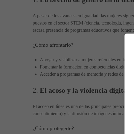
A pesar de los avances en igualdad, las mujeres sigu
puestos en el sector STEM (ciencia, tecnología, ingeni
escasa presencia de programas educativos que fomenten
¿Cómo afrontarlo?
Apoyar y visibilizar a mujeres referentes en tecno
Fomentar la formación en competencias digitales
Acceder a programas de mentoría y redes de apoy
2.
El acoso y la violencia digital
El acoso en línea es una de las principales preocupaci
consentimiento) y la difusión de imágenes íntimas si
¿Cómo protegerte?