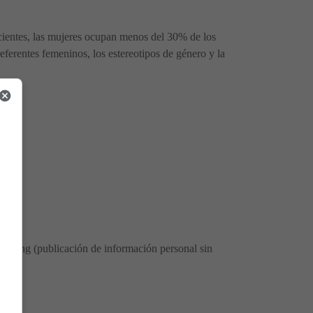
ecientes, las mujeres ocupan menos del 30% de los
eferentes femeninos, los estereotipos de género y la
, doxing (publicación de información personal sin