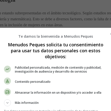
en estando subrepresentadas en el ámbito tecnológico. Según estudios r
ería y matemáticas). Esto se debe a diversos factores, como la falta de r
 la inclusión de mujeres en estas áreas.
Te damos la bienvenida a Menudos Peques
Menudos Peques solicita tu consentimiento
logía.
para usar tus datos personales con estos
 desde edades tempranas.
objetivos:
o para mujeres en tecnología.
Publicidad personalizada, medición de contenido y publicidad,
investigación de audiencia y desarrollo de servicios
Contenido personalizado
ones para las mujeres en la era digital. Comentarios sexistas, amenazas
Almacenar la información en un dispositivo y/o acceder a ella
n permiso son algunos de los problemas más comunes.
Más información