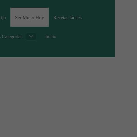
ijo
Ser Mujer Hoy
Recetas fáciles
s Categorías
Inicio