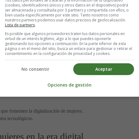
Tus datos personales se tratarán y la información de tu dispositivo
(cookies, identificadores únicos y otros datos en el dispositivo) podrá
ser almacenada y consultada por 3 partners y compartida con ellos, o
bien usada específicamente por este sitio. Tanto nosotros como
propiado.
nuestros partners podemos usar datos precisos de geolocalización.
 en plataformas digitales.
Lista de partners
.
aís.
Es posible que algunos proveedores traten tus datos personales en
virtud de un interés legítimo, algo a lo que puedes oponerte
gestionando tus opciones a continuación. En la parte inferior de esta
ecnología
página o en el menú del sitio, busca un enlace para gestionar o retirar el
consentimiento en la configuración de privacidad y cookies.
ersal, muchas mujeres aún enfrentan dificultades para acceder a disposit
No consentir
Aceptar
Opciones de gestión
ue fomenten la digitalización de mujeres.
tos tecnológicos.
jeres en la era digital