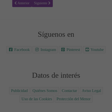
Artículo anterior: Cómo Mantener Vínculos Fuertes con tus Hijos Ad
Artículo siguiente: Planes Alternativos para quienes 
Anterior
Siguiente
Síguenos en
Facebook
Instagram
Pinterest
Youtube
Datos de interés
Publicidad
Quiénes Somos
Contactar
Aviso Legal
Uso de las Cookies
Protección del Menor