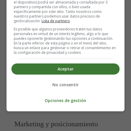
el dispositivo) podrá ser almacenada y consultada por 3
idioma si procede, cultura local, tiempos de entrega,
partners y compartida con ellos, o bien usada
específicamente por este sitio. Tanto nosotros como
logística, costes fiscales/regionales.
nuestros partners podemos usar datos precisos de
Por ejemplo, en ciudades grandes puedes necesitar
geolocalización.
Lista de partners
.
presencia digital fuerte; en zonas rurales la logística
Es posible que algunos proveedores traten tus datos
personales en virtud de un interés legítimo, algo a lo que
puede ser clave.
puedes oponerte gestionando tus opciones a continuación.
En la parte inferior de esta página o en el menú del sitio,
busca un enlace para gestionar o retirar el consentimiento en
Innovación y adaptabilidad
la configuración de privacidad y cookies.
Usa tecnología: digitalización de procesos,
Aceptar
herramientas online, automatización, ecommerce.
Ofrece opciones híbridas si procede (online +
No consentir
offline).
Mantente al día con tendencias españolas: por
Opciones de gestión
ejemplo sostenibilidad, economía circular, consumo
responsable.
Marketing y posicionamiento