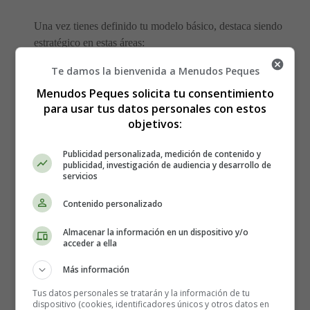
Una vez tienes definido tu modelo básico, destaca siendo
estratégico en estas áreas:
Te damos la bienvenida a Menudos Peques
Diferencia real
Menudos Peques solicita tu consentimiento
para usar tus datos personales con estos
No solo “ser diferente”. Tu propuesta de valor debe
objetivos:
tener
algo que realmente importe al cliente
(precio,
calidad, rapidez, personalización, servicio
Publicidad personalizada, medición de contenido y
publicidad, investigación de audiencia y desarrollo de
excepcional, sostenibilidad, etc.).
servicios
En España, los consumidores valoran buen servicio,
confianza, cercanía. Los negocios que transmiten
Contenido personalizado
buen trato, transparencia y calidad pueden ganar
Almacenar la información en un dispositivo y/o
terreno.
acceder a ella
Enfoque en localización
Más información
Tus datos personales se tratarán y la información de tu
dispositivo (cookies, identificadores únicos y otros datos en
Ajusta tu oferta a características de tu zona/región: