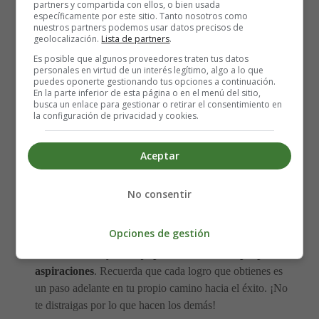
partners y compartida con ellos, o bien usada
2️⃣
Practica la gratitud
: La envidia se alimenta de la
específicamente por este sitio. Tanto nosotros como
nuestros partners podemos usar datos precisos de
falta de aprecio por lo que tenemos.
Cultivar la
gratitud
geolocalización.
Lista de partners
.
nos ayuda a centrarnos en lo positivo de nuestras
Es posible que algunos proveedores traten tus datos
vidas y a evitar compararnos con los demás
. Dedica
personales en virtud de un interés legítimo, algo a lo que
puedes oponerte gestionando tus opciones a continuación.
unos minutos cada día a enumerar tres cosas por las que
En la parte inferior de esta página o en el menú del sitio,
estás agradecido/a. Puede ser algo tan simple como tener
busca un enlace para gestionar o retirar el consentimiento en
la configuración de privacidad y cookies.
un techo sobre tu cabeza o disfrutar de una comida
deliciosa. Verás cómo esta práctica te ayuda a sentirte
más pleno/a y menos envidioso/a.
Aceptar
3️⃣
Enfócate en tu propio camino
: Cada persona tiene
No consentir
su propio camino y su propio ritmo. En lugar de
compararte constantemente con los demás, concéntrate
Opciones de gestión
en tus propias metas y objetivos.
Establece un plan de
acción realista y trabaja para alcanzar tus propias
aspiraciones
. Recuerda que cada logro que obtienes es
un paso adelante en tu propio camino hacia el éxito. ¡No
te distraigas por lo que hacen los demás!