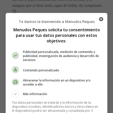
aseguro que al final serás capaz de brillar sin compararte.
😊
Te damos la bienvenida a Menudos Peques
Cómo controlar los celos y la
Menudos Peques solicita tu consentimiento
para usar tus datos personales con estos
envidia: Encuentra tu propio
objetivos:
camino hacia el éxito
Publicidad personalizada, medición de contenido y
publicidad, investigación de audiencia y desarrollo de
servicios
1️⃣
Descubre tu propio valor
: Uno de los principales
desencadenantes de los
celos
y la
envidia
es la falta de
Contenido personalizado
autoestima.
Si no te valoras y reconoces tus propias
Almacenar la información en un dispositivo y/o
cualidades y logros, es más fácil que te sientas
acceder a ella
amenazado/a por los éxitos de los demás.
Tómate el
tiempo para reflexionar sobre tus fortalezas y logros, y
Más información
aprende a reconocer tu propio valor. ¡Eres único/a y
Tus datos personales se tratarán y la información de tu
tienes mucho que ofrecer!
dispositivo (cookies, identificadores únicos y otros datos en
el dispositivo) podrá ser almacenada y consultada por 3