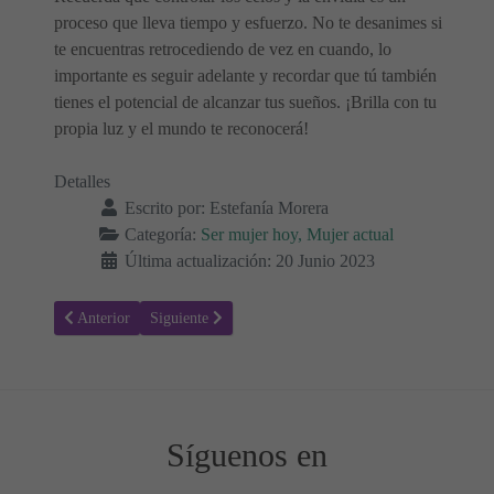
proceso que lleva tiempo y esfuerzo. No te desanimes si
te encuentras retrocediendo de vez en cuando, lo
importante es seguir adelante y recordar que tú también
tienes el potencial de alcanzar tus sueños. ¡Brilla con tu
propia luz y el mundo te reconocerá!
Detalles
Escrito por:
Estefanía Morera
Categoría:
Ser mujer hoy, Mujer actual
Última actualización: 20 Junio 2023
Artículo anterior: Estrés laboral: Cómo tomar el control y encontrar l
Artículo siguiente: 🌟 ¿Cómo saber que es el gran amor
Anterior
Siguiente
Síguenos en