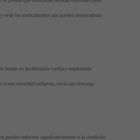
y es posible que deba tomar bebidas especiales para
a y evite los medicamentos que pueden desencadenar
le instale un desfibrilador cardíaco implantable.
do a una velocidad peligrosa, envía una descarga
ra pueden reducirse significativamente si la condición