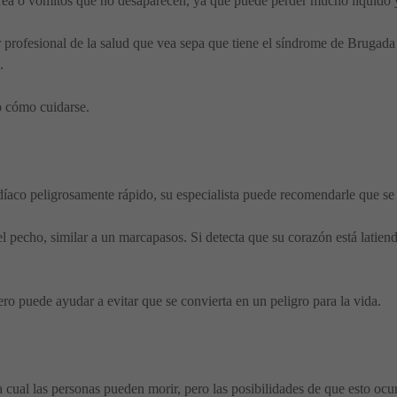
rrea o vómitos que no desaparecen, ya que puede perder mucho líquido 
 profesional de la salud que vea sepa que tiene el síndrome de Brugad
.
 o cómo cuidarse.
rdíaco peligrosamente rápido, su especialista puede recomendarle que se 
l pecho, similar a un marcapasos. Si detecta que su corazón está latien
pero puede ayudar a evitar que se convierta en un peligro para la vida.
cual las personas pueden morir, pero las posibilidades de que esto ocur