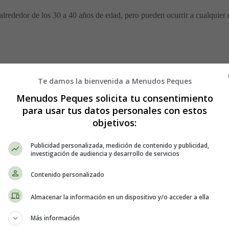
alrededor de los 30 a 40 años de edad, pero pueden ocurrir a cualqui
Te damos la bienvenida a Menudos Peques
Menudos Peques solicita tu consentimiento
explicables.
para usar tus datos personales con estos
agnosticado el síndrome de Brugada. Esto puede significar que usted tam
objetivos:
 ninguna explicación; a veces, esto puede ser el resultado de un probl
Publicidad personalizada, medición de contenido y publicidad,
ología para que le realicen algunas pruebas simples para verificar si t
investigación de audiencia y desarrollo de servicios
Contenido personalizado
muníquese con su especialista lo antes posible si experimenta algún sí
Almacenar la información en un dispositivo y/o acceder a ella
Más información