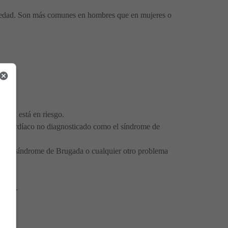
er edad. Son más comunes en hombres que en mujeres o
bién está en riesgo.
ema cardíaco no diagnosticado como el síndrome de
iene el síndrome de Brugada o cualquier otro problema
ntoma.