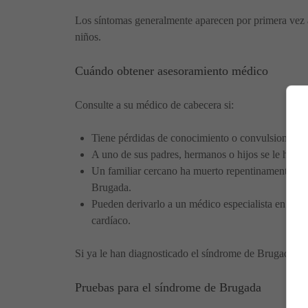
Los síntomas generalmente aparecen por primera vez 
niños.
Cuándo obtener asesoramiento médico
Consulte a su médico de cabecera si:
Tiene pérdidas de conocimiento o convulsiones in
A uno de sus padres, hermanos o hijos se le ha di
Un familiar cercano ha muerto repentinamente sin
Brugada.
Pueden derivarlo a un médico especialista en cardi
cardíaco.
Si ya le han diagnosticado el síndrome de Brugada, co
Pruebas para el síndrome de Brugada