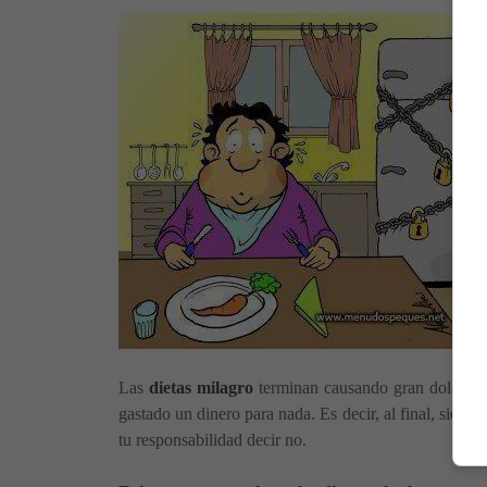
Las
dietas milagro
terminan causando gran dolor a l
gastado un dinero para nada. Es decir, al final, siente
tu responsabilidad decir no.