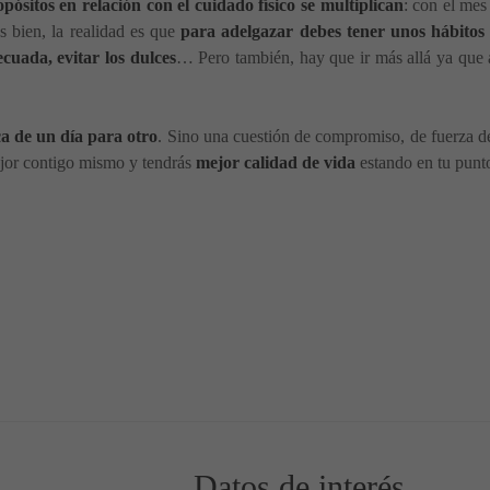
pósitos en relación con el cuidado físico se multiplican
: con el mes
s bien, la realidad es que
para adelgazar debes tener unos hábitos d
cuada, evitar los dulces
… Pero también, hay que ir más allá ya que 
a de un día para otro
. Sino una cuestión de compromiso, de fuerza 
mejor contigo mismo y tendrás
mejor calidad de vida
estando en tu punt
tro emocional
Datos de interés