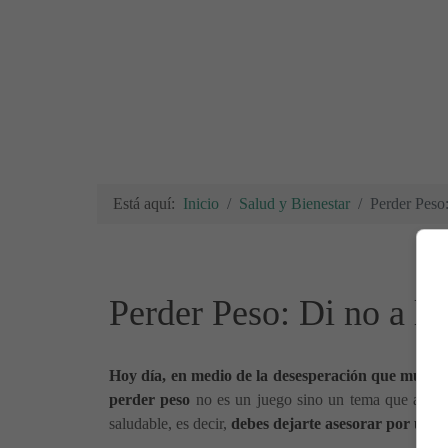
Está aquí:
Inicio
Salud y Bienestar
Perder Peso:
Perder Peso: Di no a la
Hoy día, en medio de la desesperación que muchas 
perder peso
no es un juego sino un tema que afect
saludable, es decir,
debes dejarte asesorar por un m