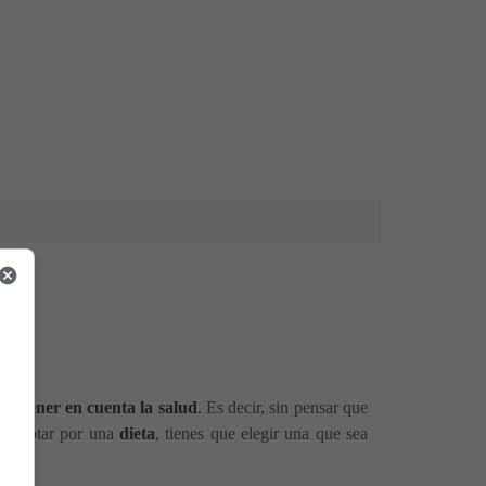
in tener en cuenta la salud
. Es decir, sin pensar que
 de optar por una
dieta
, tienes que elegir una que sea