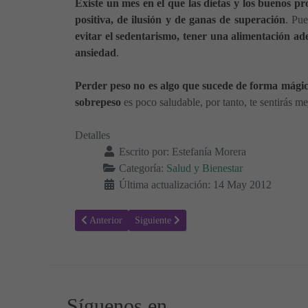
Existe un mes en el que las dietas y los buenos pro
positiva, de ilusión y de ganas de superación
. Pue
evitar el sedentarismo, tener una alimentación ade
ansiedad
.
Perder peso no es algo que sucede de forma mágic
sobrepeso
es poco saludable, por tanto, te sentirás 
Detalles
Escrito por:
Estefanía Morera
Categoría:
Salud y Bienestar
Última actualización: 14 May 2012
Artículo anterior: Autoestima: Reconcíliate con tu Cuerpo
Artículo siguiente: Cuidado con el termóme
Anterior
Siguiente
Síguenos en