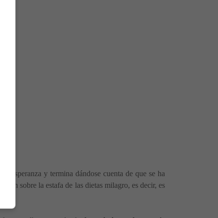
ucha esperanza y termina dándose cuenta de que se ha
ción sobre la estafa de las dietas milagro, es decir, es