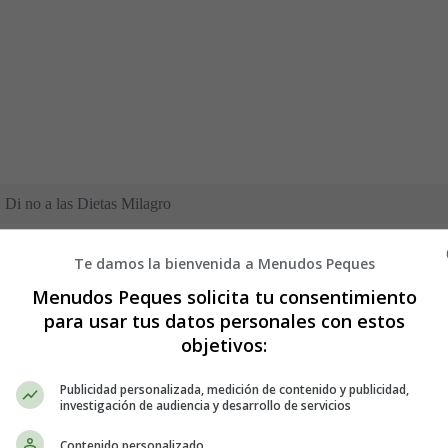
 Di no a las Dietas Milagro
Te damos la bienvenida a Menudos Peques
Menudos Peques solicita tu consentimiento
s Dietas Milagro
para usar tus datos personales con estos
objetivos:
personas tienen por adelgazar se corre el peligro de perder peso s
Publicidad personalizada, medición de contenido y publicidad,
a al
bienestar físico y emocional
de una persona. Por ello, a la hora
investigación de audiencia y desarrollo de servicios
édico experto en el tema
.
Contenido personalizado