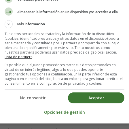
Almacenar la información en un dispositivo y/o acceder a ella
Más información
Tus datos personales se tratarán y la información de tu dispositivo
(cookies, identificadores únicos y otros datos en el dispositivo) podrá
ser almacenada y consultada por 3 partners y compartida con ellos, o
bien usada específicamente por este sitio. Tanto nosotros como
nuestros partners podemos usar datos precisos de geolocalización.
Lista de partners
.
Es posible que algunos proveedores traten tus datos personales en
virtud de un interés legítimo, algo a lo que puedes oponerte
gestionando tus opciones a continuación. En la parte inferior de esta
página o en el menú del sitio, busca un enlace para gestionar o retirar el
consentimiento en la configuración de privacidad y cookies.
No consentir
Aceptar
argo plazo. Sencillamente, porque la persona inicia esta dieta con m
n que han jugado con sus ilusiones. Pero hoy día ya existe mucha informa
Opciones de gestión