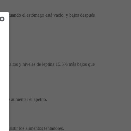
e es cuando el estómago está vacío, y bajos después
ito.
 más altos y niveles de leptina 15.5% más bajos que
puede aumentar el apetito.
y resistir los alimentos tentadores.