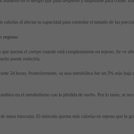
aumento en el tiempo que pasa despierto y disponible para comer. Esto
 calorías al afectar tu capacidad para controlar el tamaño de las porcio
n reposo
as que quema el cuerpo cuando está completamente en reposo. Se ve afecta
sueño puede reducirla.
rante 24 horas. Posteriormente, su tasa metabólica fue un 5% más baja
ambios en el metabolismo con la pérdida de sueño. Por lo tanto, se nece
e masa muscular. El músculo quema más calorías en reposo que la gras