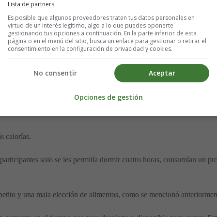
Lista de partners
.
Es posible que algunos proveedores traten tus datos personales en
en el lóbulo frontal del cerebro. El lóbulo frontal está a cargo de la tom
virtud de un interés legítimo, algo a lo que puedes oponerte
gestionando tus opciones a continuación. En la parte inferior de esta
página o en el menú del sitio, busca un enlace para gestionar o retirar el
rebro se estimulan más con la comida cuando no tienes sueño.
consentimiento en la configuración de privacidad y cookies.
azón de helado no solo es más gratificante, sino que probablemente te res
No consentir
Aceptar
aumentar la afinidad por los alimentos con alto contenido de calorías, 
Opciones de gestión
rías
 calorías.
rticipantes solo se les permitía dormir cuatro horas, consumían un pro
petito y una mala elección de alimentos, como se mencionó anteriormen