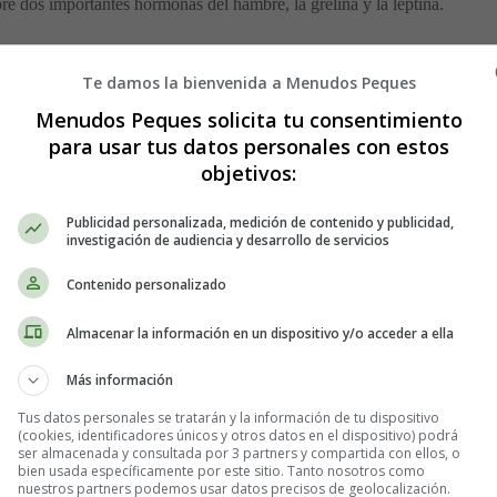
re dos importantes hormonas del hambre, la grelina y la leptina.
 indica hambre en el cerebro. Los niveles son altos antes de comer, qu
Te damos la bienvenida a Menudos Peques
Menudos Peques solicita tu consentimiento
sas. Suprime el hambre y señala plenitud en el cerebro.
para usar tus datos personales con estos
objetivos:
s grelina y menos leptina, lo que te deja con hambre y aumenta tu apet
Publicidad personalizada, medición de contenido y publicidad,
investigación de audiencia y desarrollo de servicios
ellos que dormían por períodos cortos tenían niveles de grelina 14.9%
Contenido personalizado
C más alto.
Almacenar la información en un dispositivo y/o acceder a ella
rmes lo suficiente. El cortisol es una hormona del estrés que también 
Más información
Tus datos personales se tratarán y la información de tu dispositivo
ar decisiones saludables
(cookies, identificadores únicos y otros datos en el dispositivo) podrá
ser almacenada y consultada por 3 partners y compartida con ellos, o
bien usada específicamente por este sitio. Tanto nosotros como
nciona el cerebro. Esto puede dificultar la toma de decisiones saludables 
nuestros partners podemos usar datos precisos de geolocalización.