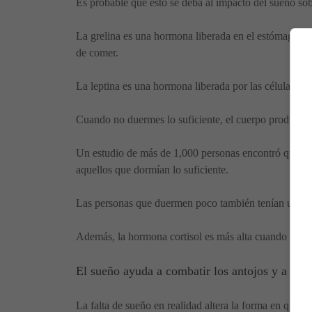
Es probable que esto se deba al impacto del sueño sob
La grelina es una hormona liberada en el estómago que
de comer.
La leptina es una hormona liberada por las células gra
Cuando no duermes lo suficiente, el cuerpo produce má
Un estudio de más de 1,000 personas encontró que aqu
aquellos que dormían lo suficiente.
Las personas que duermen poco también tenían un IM
Además, la hormona cortisol es más alta cuando no due
El sueño ayuda a combatir los antojos y a tom
La falta de sueño en realidad altera la forma en que fu