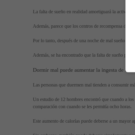
La falta de sueño en realidad amortiguará la actividad 
Además, parece que los centros de recompensa del ce
Por lo tanto, después de una noche de mal sueño, ese t
Además, se ha encontrado que la falta de sueño puede 
Dormir mal puede aumentar la ingesta de calo
Las personas que duermen mal tienden a consumir más
Un estudio de 12 hombres encontró que cuando a los pa
comparación con cuando se les permitía ocho horas.
Este aumento de calorías puede deberse a un mayor a