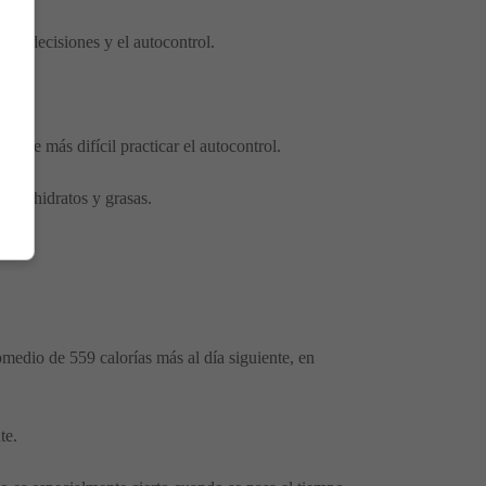
a de decisiones y el autocontrol.
ulte más difícil practicar el autocontrol.
carbohidratos y grasas.
medio de 559 calorías más al día siguiente, en
te.