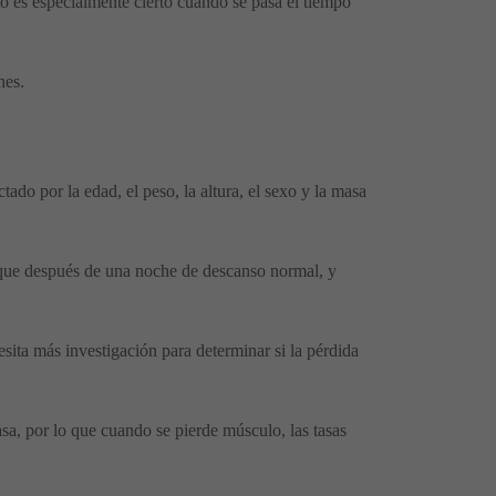
 es especialmente cierto cuando se pasa el tiempo
nes.
do por la edad, el peso, la altura, el sexo y la masa
 que después de una noche de descanso normal, y
sita más investigación para determinar si la pérdida
a, por lo que cuando se pierde músculo, las tasas