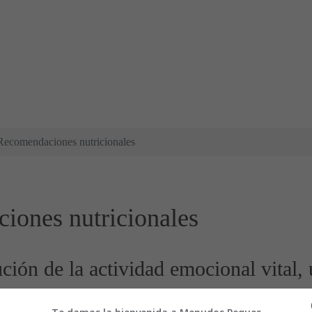
Recomendaciones nutricionales
iones nutricionales
ción de la actividad emocional vital,
s de tristeza, desesperación, disminuc