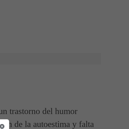
 un trastorno del humor
ión de la autoestima y falta