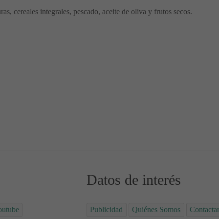
ras, cereales integrales, pescado, aceite de oliva y frutos secos.
s
los renales: Recomendaciones nutricionales
Datos de interés
outube
Publicidad
Quiénes Somos
Contacta