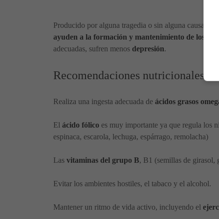
Producido por alguna tragedia o sin alguna causa real
ayuden a la formación y mantenimiento de los ne
adecuadas, sufren menos
depresión
.
Recomendaciones nutricionales en 
Realiza una ingesta adecuada de
ácidos grasos omeg
El
ácido fólico
es muy importante ya que regula los n
espinaca, escarola, lechuga, espárrago, remolacha)
Las
vitaminas del grupo B
, B1 (semillas de girasol,
Evitar los ambientes hostiles, el tabaco y el alcohol.
Mantener un ritmo de vida activo, incluyendo el
ejerc