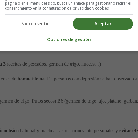
página o en el menú del sitio, busca un enlace para gestionar o retirar el
consentimiento en la configuración de privacidad y cookies.
 explicable. Para que el cerebro realice sus funciones con precisión, n
urotransmisores
. Tienen que estar en un óptimo equilibrio y las neuron
No consentir
Aceptar
Opciones de gestión
caso de depresión:
a 3
(aceites de pescados, germen de trigo, nueces…)
iveles de
homocisteína
. En personas con depresión se han observado al
 germen de trigo, frutos secos) B6 (germen de trigo, ajo, plátano, garban
icio físico
habitual y practicar las relaciones interpersonales y
evitar el