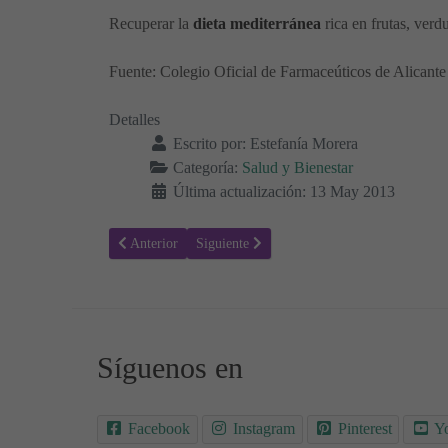
Recuperar la
dieta mediterránea
rica en frutas, verdu
Fuente: Colegio Oficial de Farmaceúticos de Alicante
Detalles
Escrito por:
Estefanía Morera
Categoría:
Salud y Bienestar
Última actualización: 13 May 2013
Artículo anterior: Diabetes: Recomendaciones nutricionale
Artículo siguiente: Cólico nefrítico y cálcu
Anterior
Siguiente
Síguenos en
Facebook
Instagram
Pinterest
Y