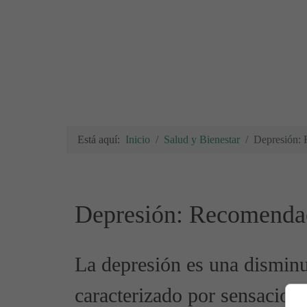
Está aquí:
Inicio
Salud y Bienestar
Depresión: 
Depresión: Recomendac
La depresión es una disminu
caracterizado por sensacione