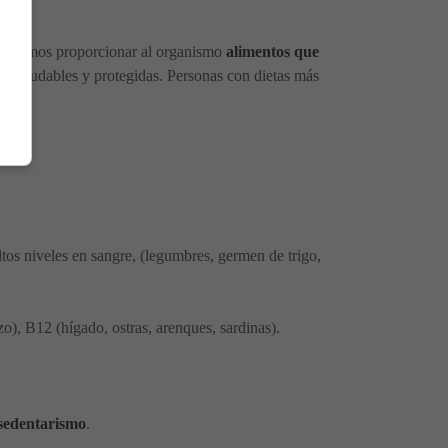
ecesitamos proporcionar al organismo
alimentos que
as saludables y protegidas. Personas con dietas más
tos niveles en sangre, (legumbres, germen de trigo,
zo), B12 (hígado, ostras, arenques, sardinas).
 sedentarismo
.