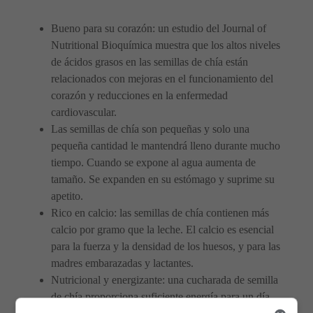
Bueno para su corazón: un estudio del Journal of
Nutritional Bioquímica muestra que los altos niveles
de ácidos grasos en las semillas de chía están
relacionados con mejoras en el funcionamiento del
corazón y reducciones en la enfermedad
cardiovascular.
Las semillas de chía son pequeñas y solo una
pequeña cantidad le mantendrá lleno durante mucho
tiempo. Cuando se expone al agua aumenta de
tamaño. Se expanden en su estómago y suprime su
apetito.
Rico en calcio: las semillas de chía contienen más
calcio por gramo que la leche. El calcio es esencial
para la fuerza y ​​la densidad de los huesos, y para las
madres embarazadas y lactantes.
Nutricional y energizante: una cucharada de semilla
de chía proporciona suficiente energía para un día