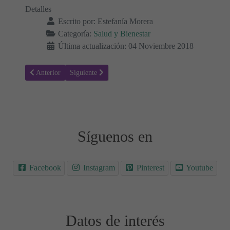
Detalles
Escrito por:
Estefanía Morera
Categoría:
Salud y Bienestar
Última actualización: 04 Noviembre 2018
Artículo anterior: 10 beneficios del té de ginseng para la salud
Artículo siguiente: Consejos para mejorar la memoria 
Anterior
Siguiente
Síguenos en
Facebook
Instagram
Pinterest
Youtube
Datos de interés