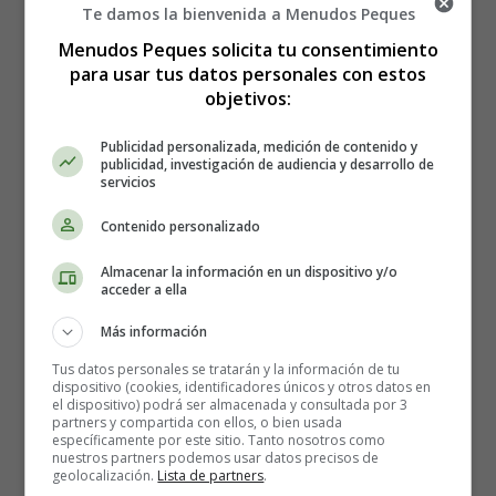
entero. El contenido de proteínas en las semillas de
Te damos la bienvenida a Menudos Peques
chía es mayor que en los cereales, los productos
Menudos Peques solicita tu consentimiento
lácteos o la carne. La combinación de proteínas
para usar tus datos personales con estos
completas, vitaminas, minerales y gel de equilibrio de
objetivos:
azúcar en la sangre trabajan en conjunto para
garantizar que usted tenga una energía constante y sin
Publicidad personalizada, medición de contenido y
nervios.
publicidad, investigación de audiencia y desarrollo de
servicios
Fácil de cocinar: debido a su sabor neutro, las
semillas de chía pueden ser un sustituto de la harina.
Contenido personalizado
Debido a que se vuelven gelatinosas en agua, las
semillas de chía se pueden agregar a los jugos de
Almacenar la información en un dispositivo y/o
acceder a ella
frutas frescas, sopas y yogur como espesante. A
menudo también se agregan a productos horneados
Más información
como muffins o galletas para agregar valor
Tus datos personales se tratarán y la información de tu
nutricional y un toque crujiente.
dispositivo (cookies, identificadores únicos y otros datos en
Hidratación: debido a que las semillas de chía
el dispositivo) podrá ser almacenada y consultada por 3
partners y compartida con ellos, o bien usada
absorben agua, comerlas antes de una carrera o
específicamente por este sitio. Tanto nosotros como
entrenamiento puede ayudarlo a retener el agua por
nuestros partners podemos usar datos precisos de
geolocalización.
Lista de partners
.
más tiempo. Son los favoritos entre los atletas.