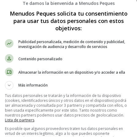
mas más graves.
Te damos la bienvenida a Menudos Peques
Menudos Peques solicita tu consentimiento
si se tiene la infección.
para usar tus datos personales con estos
objetivos:
Publicidad personalizada, medición de contenido y publicidad,
on:
investigación de audiencia y desarrollo de servicios
Contenido personalizado
Almacenar la información en un dispositivo y/o acceder a ella
Más información
Tus datos personales se tratarán y la información de tu dispositivo
(cookies, identificadores únicos y otros datos en el dispositivo) podrá
ser almacenada y consultada por 3 partners y compartida con ellos, o
bien usada específicamente por este sitio. Tanto nosotros como
e muchos animales, incluidos los animales de granja y las mascotas dom
nuestros partners podemos usar datos precisos de geolocalización.
eder por:
Lista de partners
.
Es posible que algunos proveedores traten tus datos personales en
virtud de un interés legítimo, algo a lo que puedes oponerte