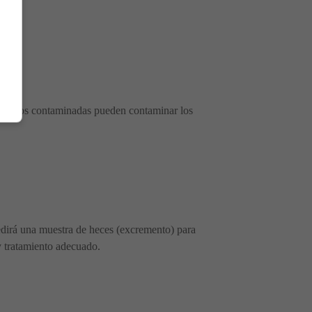
s manos contaminadas pueden contaminar los
pedirá una muestra de heces (excremento) para
y tratamiento adecuado.