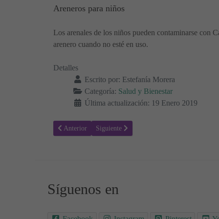
Areneros para niños
Los arenales de los niños pueden contaminarse con Camp
arenero cuando no esté en uso.
Detalles
Escrito por:
Estefanía Morera
Categoría:
Salud y Bienestar
Última actualización: 19 Enero 2019
Artículo anterior: Hemorroides - Síntomas, causas, tratam
Artículo siguiente: Cafeína - Efectos sobre 
Anterior
Siguiente
Síguenos en
Facebook
Instagram
Pinterest
Y