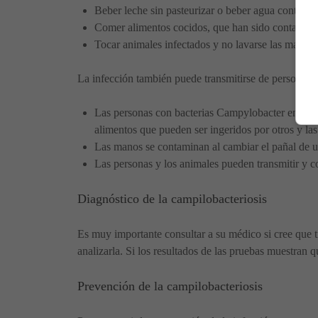
Beber leche sin pasteurizar o beber agua contam
Comer alimentos cocidos, que han sido contamina
Tocar animales infectados y no lavarse las manos
La infección también puede transmitirse de persona a
Las personas con bacterias Campylobacter en sus
alimentos que pueden ser ingeridos por otros y las
Las manos se contaminan al cambiar el pañal de u
Las personas y los animales pueden transmitir y co
Diagnóstico de la campilobacteriosis
Es muy importante consultar a su médico si cree que t
analizarla. Si los resultados de las pruebas muestran
Prevención de la campilobacteriosis