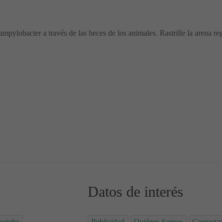
ylobacter a través de las heces de los animales. Rastrille la arena reg
iento y prevención
el organismo
Datos de interés
outube
Publicidad
Quiénes Somos
Contacta