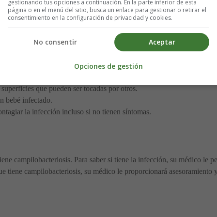
gestionando tus opciones a continuación. En la parte inferior de esta
inada con Campylobacter.
página o en el menú del sitio, busca un enlace para gestionar o retirar el
consentimiento en la configuración de privacidad y cookies.
dos con bacterias Campylobacter de alimentos crudos.
 después.
No consentir
Aceptar
 persona cuando:
Opciones de gestión
 heces no se lavan las manos adecuadamente después de ir al baño. La
 superficies que pueden ser tocadas por otros.
n bebé infectado.
ntagiar la infección incluso si no tienen síntomas.
iene campilobacteriosis. Para saber si tiene la infección, su médico le 
 que tiene campilobacteriosis, su médico le proporcionará asesoramiento 