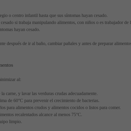
egio o centro infantil hasta que sus síntomas hayan cesado.
cesado si trabaja manipulando alimentos, con niños o es trabajador de l
íntomas hayan cesado.
nte después de ir al baño, cambiar pañales y antes de preparar alimento
mentos
inimizar al:
 la carne, y lavar las verduras crudas adecuadamente.
ma de 60°C para prevenir el crecimiento de bacterias.
rlos para alimentos crudos y alimentos cocidos o listos para comer.
limentos recalentados alcance al menos 75°C.
quipo limpio.