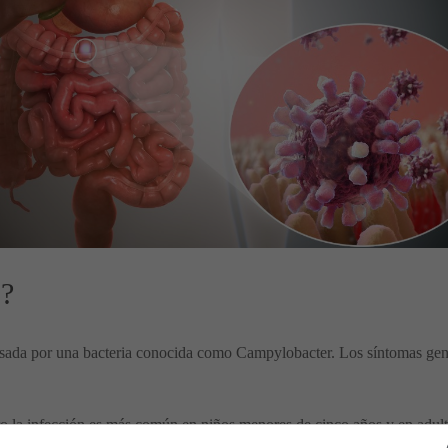
s?
causada por una bacteria conocida como Campylobacter. Los síntomas gen
o la infección es más común en niños menores de cinco años y en adul