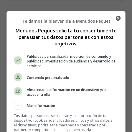
Te damos la bienvenida a Menudos Peques
Mi primer resfriado
Menudos Peques solicita tu consentimiento
para usar tus datos personales con estos
objetivos:
Recursos educativos - Poesías
Publicidad personalizada, medición de contenido y
sobre la salud - Poesías otoño
publicidad, investigación de audiencia y desarrollo de
servicios
Contenido personalizado
Mi primer resfriado
Almacenar la información en un dispositivo y/o
acceder a ella
Más información
Tus datos personales se tratarán y la información de tu
dispositivo (cookies, identificadores únicos y otros datos en
el dispositivo) podrá ser almacenada y consultada por 3
partners y compartida con ellos, o bien usada