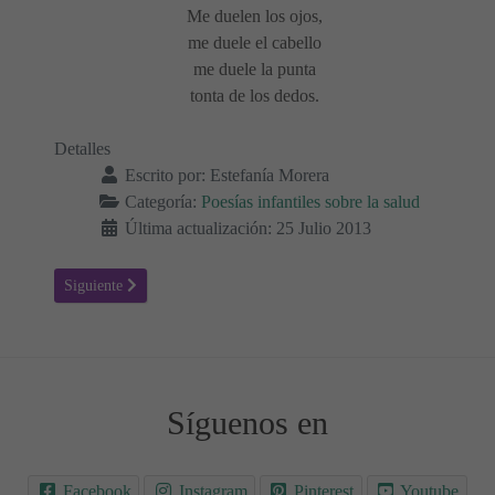
Me duelen los ojos,
me duele el cabello
me duele la punta
tonta de los dedos.
Detalles
Escrito por:
Estefanía Morera
Categoría:
Poesías infantiles sobre la salud
Última actualización: 25 Julio 2013
Artículo siguiente: Singulto
Siguiente
Síguenos en
Facebook
Instagram
Pinterest
Youtube