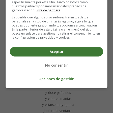
específicamente por este sitio. Tanto nosotros como
nuestros partners podemos usar datos precisos de
geolocalización.
Lista de partners
.
Es posible que algunos proveedores traten tus datos
personales en virtud de un interés legítimo, algo a lo que
puedes oponerte gestionando tus opciones a continuación.
Me duelen los ojos,
En la parte inferior de esta página o en el menú del sitio,
me duele el cabello,
busca un enlace para gestionar o retirar el consentimiento en
la configuración de privacidad y cookies.
me duele la punta
tonta de los dedos.
Y aquí en la garganta
Aceptar
una hormiga corre
con cien patas largas.
No consentir
¡Ay!, mi
resfriado
.
Opciones de gestión
Chaquetas, bufandas,
leche calentita
y doce pañuelos
y catorce mantas
y estarse muy quieta
junto a la ventana.