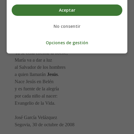
siempre en presencia de Dios,
pues sabe que en este día
Aceptar
va a nacer el Redentor;
y aunque a todos nos parece
No consentir
que les va saliendo mal,
a Dios María agradece
Opciones de gestión
que encontraron un portal.
Ya se echa encima la noche;
María va a dar a luz
al Salvador de los hombres
a quien llamarán
Jesús
.
Nace Jesús en Belén
y es fuente de la alegría
por cada niño al nacer:
Evangelio de la Vida.
José García Velázquez
Segovia, 30 de octubre de 2008