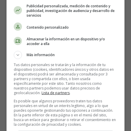
La Fuente de la Alegría -
Publicidad personalizada, medición de contenido y
publicidad, investigación de audiencia y desarrollo de
servicios
Poesías religiosas navidad
Contenido personalizado
Hasta
Belén
han llegado
Almacenar la información en un dispositivo y/o
la
Virgen y San José
;
acceder a ella
el asno va a lento paso
Más información
pues María monta en él.
Llamando
de casa
en casa
,
Tus datos personales se tratarán y la información de tu
dispositivo (cookies, identificadores únicos y otros datos en
no encuentran donde quedarse:
el dispositivo) podrá ser almacenada y consultada por 3
partners y compartida con ellos, o bien usada
específicamente por este sitio. Tanto nosotros como
están por gente ocupadas,
nuestros partners podemos usar datos precisos de
que vienen a empadronarse.
geolocalización.
Lista de partners
.
San José, firme y sereno,
Es posible que algunos proveedores traten tus datos
va fuera de la ciudad,
personales en virtud de un interés legítimo, algo a lo que
puedes oponerte gestionando tus opciones a continuación.
buscando el abrigo cierto
En la parte inferior de esta página o en el menú del sitio,
de cueva donde acampar.
busca un enlace para gestionar o retirar el consentimiento en
la configuración de privacidad y cookies.
Alegre canta María,