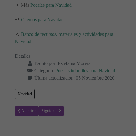
🔆 Más
Poesías para Navidad
🔆
Cuentos para Navidad
🔆
Banco de recursos, materiales y actividades para
Navidad
Detalles
Escrito por:
Estefanía Morera
Categoría:
Poesías infantiles para Navidad
Última actualización: 05 Noviembre 2020
Navidad
Artículo anterior: La Navidad - Poesías navideñas
Artículo siguiente: Gitano Sin Cuna - Poesías navidad
Anterior
Siguiente