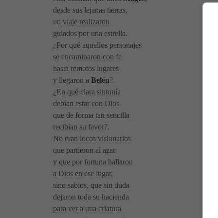
desde sus lejanas tierras,
un viaje realizaron
guiados por una
estrella
.
¿Por qué aquellos personajes
se encaminaron con fe
hasta remotos lugares
y llegaron a
Belén
?.
¿En qué clara sintonía
debían estar
con Dios
que de forma tan sencilla
recibían su favor?.
No eran locos visionarios
que partieron al azar
y que por fortuna hallaron
a Dios en ese lugar,
sino sabios, que sin duda
dejaron toda su hacienda
para ver a una criatura