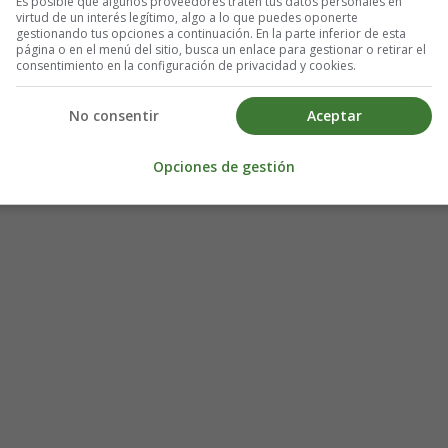
Es posible que algunos proveedores traten tus datos personales en
virtud de un interés legítimo, algo a lo que puedes oponerte
gestionando tus opciones a continuación. En la parte inferior de esta
página o en el menú del sitio, busca un enlace para gestionar o retirar el
consentimiento en la configuración de privacidad y cookies.
No consentir
Aceptar
Opciones de gestión