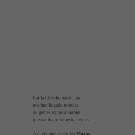
Por la historia más lejana,
nos han llegado
noticias
de gentes extraordinarias
que cambiaron nuestras vidas.
Así, cuentan que unos
Magos
,