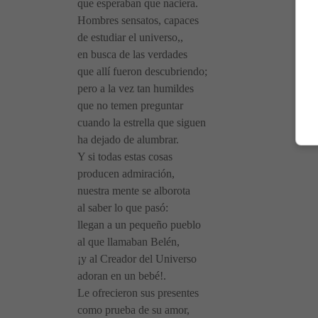
que esperaban que naciera.
Hombres sensatos, capaces
de estudiar el universo,,
en busca de las verdades
que allí fueron descubriendo;
pero a la vez tan humildes
que no temen preguntar
cuando la estrella que siguen
ha dejado de alumbrar.
Y si todas estas cosas
producen admiración,
nuestra mente se alborota
al saber lo que pasó:
llegan a un pequeño pueblo
al que llamaban Belén,
¡y al Creador del Universo
adoran en un bebé!.
Le ofrecieron sus presentes
como prueba de su amor,