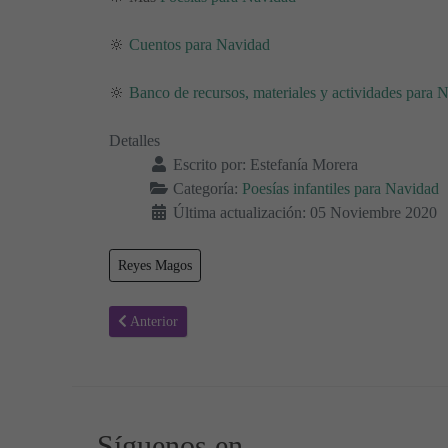
🔆
Cuentos para Navidad
🔆
Banco de recursos, materiales y actividades para 
Detalles
Escrito por:
Estefanía Morera
Categoría:
Poesías infantiles para Navidad
Última actualización: 05 Noviembre 2020
Reyes Magos
Artículo anterior: Alboroto en el Cielo - Poesías Navidad
Anterior
Síguenos en