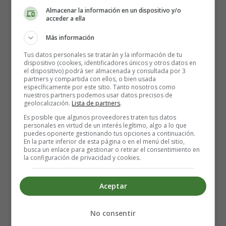
Almacenar la información en un dispositivo y/o
acceder a ella
Más información
Recursos educativos Medio
Tus datos personales se tratarán y la información de tu
dispositivo (cookies, identificadores únicos y otros datos en
ambiente - Poesías y textos
el dispositivo) podrá ser almacenada y consultada por 3
partners y compartida con ellos, o bien usada
específicamente por este sitio. Tanto nosotros como
sobre los árboles
nuestros partners podemos usar datos precisos de
geolocalización.
Lista de partners
.
Es posible que algunos proveedores traten tus datos
personales en virtud de un interés legítimo, algo a lo que
Manifiesto - Derechos de los árboles
puedes oponerte gestionando tus opciones a continuación.
En la parte inferior de esta página o en el menú del sitio,
busca un enlace para gestionar o retirar el consentimiento en
Tengo derecho a la vida.
la configuración de privacidad y cookies.
Tengo derecho a ser protegido,
y a ver satisfechas mis necesidades
Aceptar
de luz, agua, aire y de espacio.
No consentir
Tengo derecho a cumplir mi ciclo