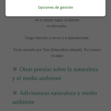
y la tala indiscriminada me lo niega.
Opciones de gestión
Tengo derecho a volver a ser plantado
en el mismo lugar, si talarme
es necesario.
Tengo derecho a crecer y a reproducirme.
Texto enviado por Tere (Educadora infantil). No conoce
el autor
🔆
Otras poesías sobre la naturaleza
y el medio ambiente
🔆
Adivinanzas naturaleza y medio
ambiente