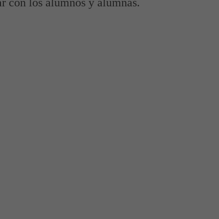
ar con los alumnos y alumnas.
ia
antiles