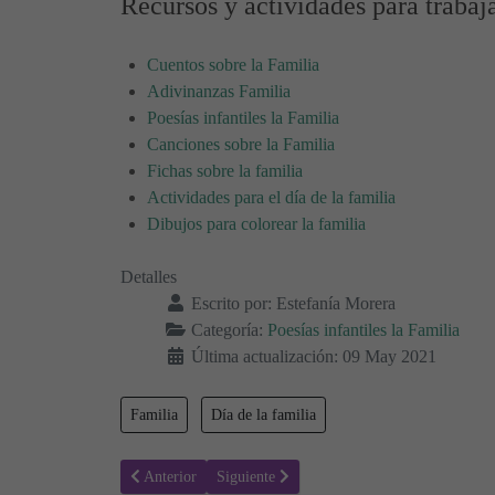
Recursos y actividades para trabaj
Cuentos sobre la Familia
Adivinanzas Familia
Poesías infantiles la Familia
Canciones sobre la Familia
Fichas sobre la familia
Actividades para el día de la familia
Dibujos para colorear la familia
Detalles
Escrito por:
Estefanía Morera
Categoría:
Poesías infantiles la Familia
Última actualización: 09 May 2021
Familia
Día de la familia
Artículo anterior: Mi hermano - Poesías infantiles la famil
Artículo siguiente: A mi familia - Poesías inf
Anterior
Siguiente