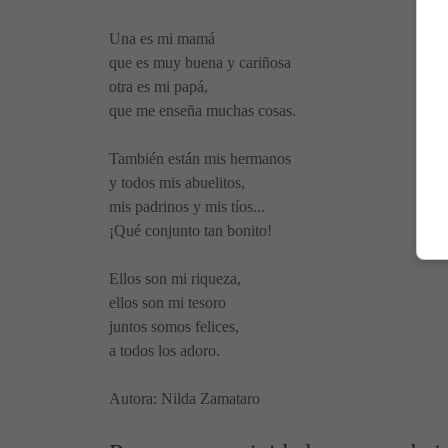
Una es mi mamá
que es muy buena y cariñosa
otra es mi papá,
que me enseña muchas cosas.
También están mis hermanos
y todos mis abuelitos,
mis padrinos y mis tíos...
¡Qué conjunto tan bonito!
Ellos son mi riqueza,
ellos son mi tesoro
juntos somos felices,
a todos los adoro.
Autora: Nilda Zamataro