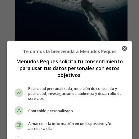
Te damos la bienvenida a Menudos Peques
Menudos Peques solicita tu consentimiento
para usar tus datos personales con estos
Recursos educativos - Poesías
objetivos:
sobre los perros
Publicidad personalizada, medición de contenido y
publicidad, investigación de audiencia y desarrollo de
servicios
"Cantos de la Ballena: La Belleza del Océano" es una
Contenido personalizado
poesía
que rinde homenaje a una de las especies más
majestuosas y fascinantes del
océano
: las
ballenas
. A
Almacenar la información en un dispositivo y/o
través de la poesía, se destaca la belleza y la importancia
acceder a ella
de estas criaturas marinas y se resalta la necesidad de