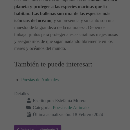
planeta y proteger a las especies marinas que lo
habitan. Las ballenas son una de las especies más
icónicas del océano
, y su presencia y su canto son una
muestra de la grandeza de la naturaleza. Debemos
trabajar juntos para proteger a estas criaturas majestuosas
y asegurarnos de que sigan nadando libremente en los
mares y océanos del mundo.
También te puede interesar:
Poesías de Animales
Detalles
Escrito por:
Estefanía Morera
Categoría:
Poesías de Animales
Última actualización: 18 Febrero 2024
Artículo anterior: El baile de las Abejas 🐝🐝 - Poesías para niños
Artículo siguiente: El Rugido de los Tigres 🐅 Poesías
Anterior
Siguiente