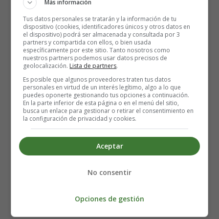
Más información
cuidar y proteger su hábitat.
Tus datos personales se tratarán y la información de tu
dispositivo (cookies, identificadores únicos y otros datos en
Cantos de la Ballena: La
el dispositivo) podrá ser almacenada y consultada por 3
partners y compartida con ellos, o bien usada
específicamente por este sitio. Tanto nosotros como
Belleza del Océano 🐳
nuestros partners podemos usar datos precisos de
geolocalización.
Lista de partners
.
Es posible que algunos proveedores traten tus datos
Gigantes del mar, majestuosas y fuertes,
personales en virtud de un interés legítimo, algo a lo que
puedes oponerte gestionando tus opciones a continuación.
las ballenas nadan en profundidades terrestres.
En la parte inferior de esta página o en el menú del sitio,
Sus saltos en el agua son un espectáculo sin igual,
busca un enlace para gestionar o retirar el consentimiento en
la configuración de privacidad y cookies.
en cada movimiento muestran su poder y su ritual.
Cantos de la ballena se oyen en el océano,
Aceptar
tan melódicos que te envuelven en un sueño
sobrehumano.
No consentir
Sonidos de la naturaleza que nos hablan de su historia,
una historia de lucha y supervivencia, de dolor y de
Opciones de gestión
gloria.