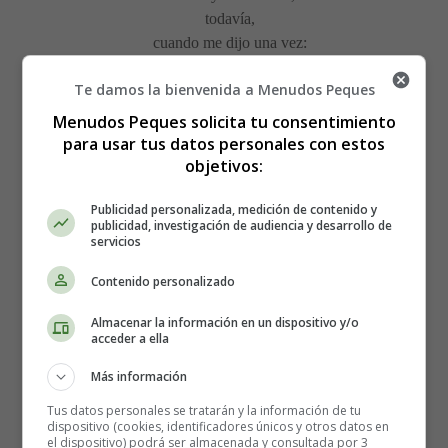
todavía,
cuando me dijo una vez:
-Oye, ¿por qué se sonríen
Te damos la bienvenida a Menudos Peques
las flores tan dulcemente,
cuando las besa el ambiente
Menudos Peques solicita tu consentimiento
sobre su aromada tez?
para usar tus datos personales con estos
-Ya lo sabrás más delante
objetivos:
niña amante,
Publicidad personalizada, medición de contenido y
le contesté yo, y una mañana,
publicidad, investigación de audiencia y desarrollo de
la niña pura y hermosa,
servicios
al entreabrir una rosa
Contenido personalizado
me dijo: -¡Ya sé por qué es!
Almacenar la información en un dispositivo y/o
Y la graciosa criatura
acceder a ella
blanca y pura
Más información
se ruborizó y después,
ligera como las aves
Tus datos personales se tratarán y la información de tu
dispositivo (cookies, identificadores únicos y otros datos en
que cruzan por la campiña,
el dispositivo) podrá ser almacenada y consultada por 3