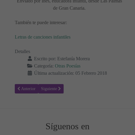
Enviado por Inés, educadora infantil, desde Las Palmas
de Gran Canaria.
También te puede interesar:
Letras de canciones infantiles
Detalles
Escrito por:
Estefanía Morera
Categoría:
Otras Poesías
Última actualización: 05 Febrero 2018
Artículo anterior: Los Robles - Rosalía de Castro - Poesías para Niño
Artículo siguiente: Margarita Debayle - Rubén Darío -
Anterior
Siguiente
Síguenos en