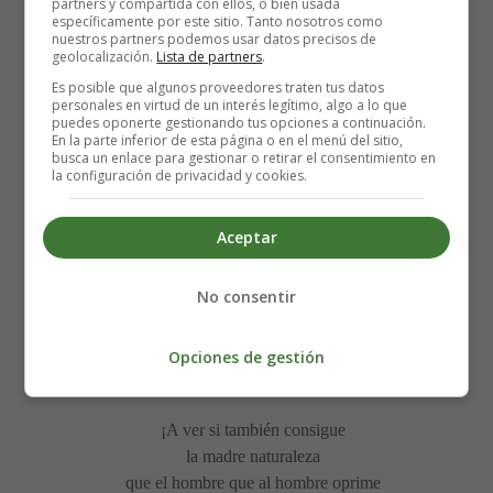
partners y compartida con ellos, o bien usada
de toda la Humanidad
específicamente por este sitio. Tanto nosotros como
porque en la pequeña Islandia
nuestros partners podemos usar datos precisos de
geolocalización.
Lista de partners
.
se ha despertado un volcán
y hay una nube que avanza
Es posible que algunos proveedores traten tus datos
personales en virtud de un interés legítimo, algo a lo que
en el espacio deprisa
puedes oponerte gestionando tus opciones a continuación.
por los vientos dispersada,
En la parte inferior de esta página o en el menú del sitio,
busca un enlace para gestionar o retirar el consentimiento en
una nube de ceniza...
la configuración de privacidad y cookies.
El volcán ha conseguido
lo que nunca consiguió
Aceptar
lo peor del terrorismo:
que se pare la aviación;
No consentir
y hasta puede que algún día
haga que se nuble el sol
si la nube de ceniza
Opciones de gestión
se sigue haciendo mayor...
¡A ver si también consigue
la madre naturaleza
que el hombre que al hombre oprime