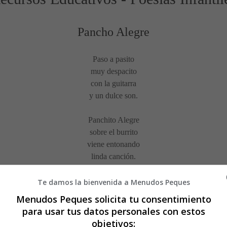
Pancho Alegre
Paso a pasito
muy despacito
con la guitarra
y un dulce son.
Panchito Alegre
sobre el burrito
viene entonando
linda canción.
Llegado a un rancho
Te damos la bienvenida a Menudos Peques
vio dos niñitos
Menudos Peques solicita tu consentimiento
¡Qué pena, no hacen
para usar tus datos personales con estos
más que llorar!
objetivos: