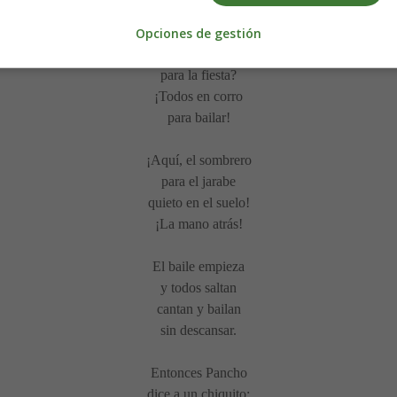
os va a enseñar.
Opciones de gestión
¡Eh! ¿Preparados
para la fiesta?
¡Todos en corro
para bailar!
¡Aquí, el sombrero
para el jarabe
quieto en el suelo!
¡La mano atrás!
El baile empieza
y todos saltan
cantan y bailan
sin descansar.
Entonces Pancho
dice a un chiquito: