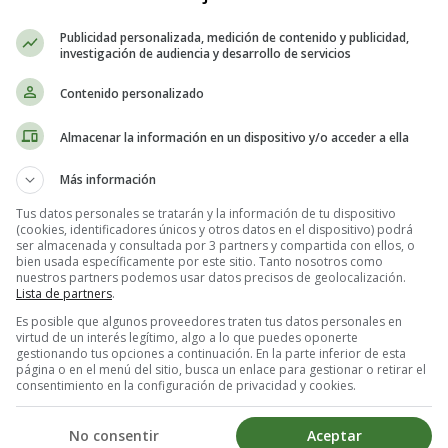
¿Di, por qué lloras
Publicidad personalizada, medición de contenido y publicidad,
nena bonita?
investigación de audiencia y desarrollo de servicios
¡Tengo tristeza
Contenido personalizado
y no sé cantar!
Almacenar la información en un dispositivo y/o acceder a ella
¿Qué es lo que ocurre?
¿Qué es lo que pasa?
Más información
¿Por qué tan tristes
Tus datos personales se tratarán y la información de tu dispositivo
estáis aquí?
(cookies, identificadores únicos y otros datos en el dispositivo) podrá
ser almacenada y consultada por 3 partners y compartida con ellos, o
bien usada específicamente por este sitio. Tanto nosotros como
Por que las hadas
nuestros partners podemos usar datos precisos de geolocalización.
de las canciones
Lista de partners
.
se fueron lejos
Es posible que algunos proveedores traten tus datos personales en
virtud de un interés legítimo, algo a lo que puedes oponerte
a divertir...
gestionando tus opciones a continuación. En la parte inferior de esta
página o en el menú del sitio, busca un enlace para gestionar o retirar el
consentimiento en la configuración de privacidad y cookies.
Panchito Alegre
que es muy alegre
No consentir
Aceptar
unas canciones