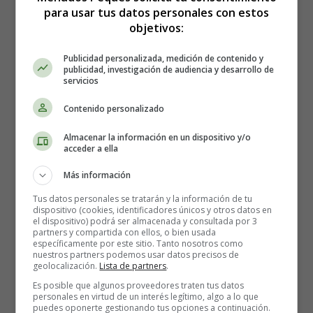
para usar tus datos personales con estos
objetivos:
Publicidad personalizada, medición de contenido y
Nuestros días en el cole
publicidad, investigación de audiencia y desarrollo de
servicios
Contenido personalizado
Navegaremos en mares de letras
con pecesitos de algodón,
Almacenar la información en un dispositivo y/o
acceder a ella
caracoles de verdad
y barquitos sin timón.
Más información
Tus datos personales se tratarán y la información de tu
Construiremos castillos
dispositivo (cookies, identificadores únicos y otros datos en
de arena y de cartón,
el dispositivo) podrá ser almacenada y consultada por 3
partners y compartida con ellos, o bien usada
donde viven las hadas
específicamente por este sitio. Tanto nosotros como
de nuestra imaginación.
nuestros partners podemos usar datos precisos de
geolocalización.
Lista de partners
.
Bajaremos la luna
Es posible que algunos proveedores traten tus datos
personales en virtud de un interés legítimo, algo a lo que
y le dibujaremos lunares,
puedes oponerte gestionando tus opciones a continuación.