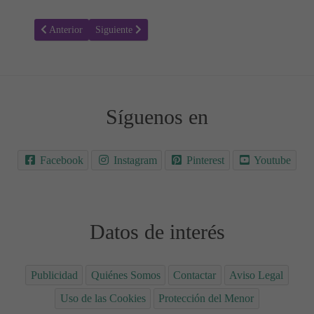
Artículo anterior: Primer día de clase
Artículo siguiente: En tiempos de las cavernas
Anterior
Siguiente
Síguenos en
Facebook
Instagram
Pinterest
Youtube
Datos de interés
Publicidad
Quiénes Somos
Contactar
Aviso Legal
Uso de las Cookies
Protección del Menor