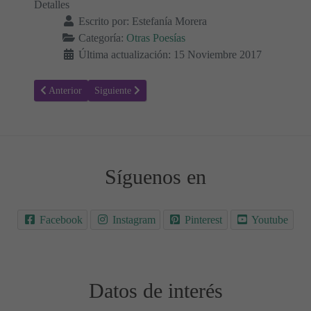
Detalles
Escrito por:
Estefanía Morera
Categoría:
Otras Poesías
Última actualización: 15 Noviembre 2017
Artículo anterior: La Sirenita - Poesías para Niños
Artículo siguiente: Luzbelin el diablillo - Poesías para
Anterior
Siguiente
Síguenos en
Facebook
Instagram
Pinterest
Youtube
Datos de interés