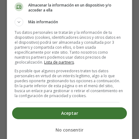
Almacenar la información en un dispositivo y/o
acceder a ella
Y así cuando Rosa entraba
en el palacio real,
Más información
el abanico llevaba
Tus datos personales se tratarán y la información de tu
junto al finísimo chal,
dispositivo (cookies, identificadores únicos y otros datos en
sin saber que aquel guardaba
el dispositivo) podrá ser almacenada y consultada por 3
partners y compartida con ellos, o bien usada
en sí, un poder misterioso.
específicamente por este sitio. Tanto nosotros como
Y ocurrió algo asombroso:
nuestros partners podemos usar datos precisos de
geolocalización.
Lista de partners
.
Es posible que algunos proveedores traten tus datos
Cuanto más se abanicaba
personales en virtud de un interés legítimo, algo a lo que
su rostro se transformaba
puedes oponerte gestionando tus opciones a continuación.
En la parte inferior de esta página o en el menú del sitio,
a blanco y hermoso.
busca un enlace para gestionar o retirar el consentimiento en
Y al verla humilde y juiciosa,
la configuración de privacidad y cookies.
todos los nobles varones,
quisieron bailar con Rosa,
Aceptar
valses, polkas, rigodones...
fascinados por sus dones.
No consentir
Y tuvo tanto éxito, tanto,