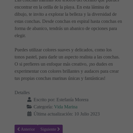
encontrar en la orilla de la playa. En esta lámina de
dibujo, te invito a explorar la belleza y la diversidad de
estas conchas. Desde conchas en espiral hasta conchas en
forma de abanico, tendrás un abanico de opciones para
elegir.
Puedes utilizar colores suaves y delicados, como los
tonos pastel, para darle un aspecto realista a las conchas.
O si prefieres un enfoque más creativo, ¡no dudes en
experimentar con colores brillantes y audaces para crear
tus propias conchas marinas únicas y fantásticas!
Detalles
Escrito por:
Estefanía Morera
Categoría:
Vida Marina
Última actualización: 10 Julio 2023
Artículo anterior: Dibujo Concha en forma de abanico para colorear
Artículo siguiente: Colorea tu propia caracola en la lá
Anterior
Siguiente