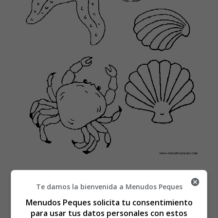
Para imprimir la lámina de colorear, es mejor guardarla
primero en el ordenador.
Te damos la bienvenida a Menudos Peques
Menudos Peques solicita tu consentimiento
🌊🖍️ Dibuja la Vida Marina:
para usar tus datos personales con estos