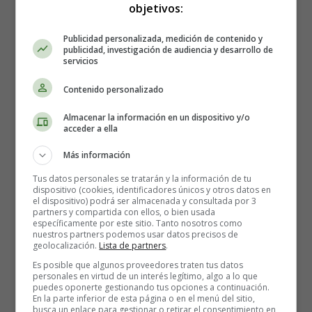
objetivos:
Colorea Estrellas de Mar,
Publicidad personalizada, medición de contenido y
publicidad, investigación de audiencia y desarrollo de
Cangrejos y Conchas en una
servicios
Increíble Lámina de Dibujo
Contenido personalizado
🌊🦀🐚
Almacenar la información en un dispositivo y/o
acceder a ella
Más información
¡Bienvenido, amigo creativo! Hoy te traigo una
emocionante aventura bajo el mar. ¿Estás listo para
Tus datos personales se tratarán y la información de tu
dispositivo (cookies, identificadores únicos y otros datos en
explorar las profundidades marinas y darle vida a tus
el dispositivo) podrá ser almacenada y consultada por 3
criaturas favoritas? Agarra tus lápices de colores y
partners y compartida con ellos, o bien usada
específicamente por este sitio. Tanto nosotros como
prepárate para sumergirte en el mundo mágico de la vida
nuestros partners podemos usar datos precisos de
marina. En esta lámina de dibujo, descubrirás estrellas de
geolocalización.
Lista de partners
.
mar vibrantes, cangrejos adorables y conchas marinas
Es posible que algunos proveedores traten tus datos
personales en virtud de un interés legítimo, algo a lo que
fascinantes. ¡Así que vamos, sumérgete conmigo y
puedes oponerte gestionando tus opciones a continuación.
comencemos a colorear!
En la parte inferior de esta página o en el menú del sitio,
busca un enlace para gestionar o retirar el consentimiento en