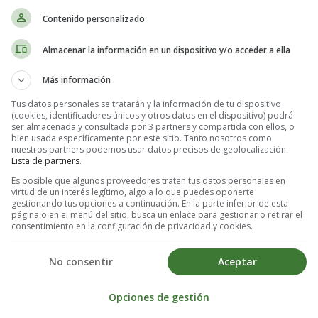
Contenido personalizado
Almacenar la información en un dispositivo y/o acceder a ella
Más información
Tus datos personales se tratarán y la información de tu dispositivo
(cookies, identificadores únicos y otros datos en el dispositivo) podrá
ser almacenada y consultada por 3 partners y compartida con ellos, o
bien usada específicamente por este sitio. Tanto nosotros como
nuestros partners podemos usar datos precisos de geolocalización.
Lista de partners
.
Es posible que algunos proveedores traten tus datos personales en
virtud de un interés legítimo, algo a lo que puedes oponerte
gestionando tus opciones a continuación. En la parte inferior de esta
página o en el menú del sitio, busca un enlace para gestionar o retirar el
consentimiento en la configuración de privacidad y cookies.
rimir y colorear sobre la tierra y el
No consentir
Aceptar
 imprimir la lámina de colorear, es mejor guardarla primero en el orden
Opciones de gestión