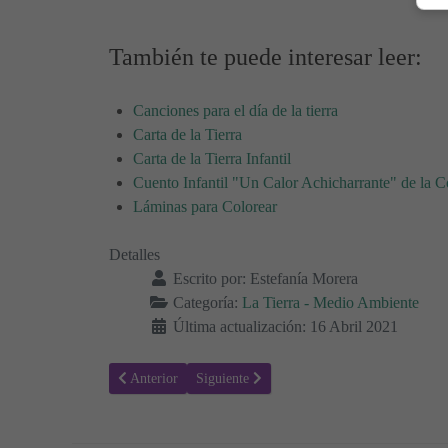
También te puede interesar leer:
Canciones para el día de la tierra
Carta de la Tierra
Carta de la Tierra Infantil
Cuento Infantil "Un Calor Achicharrante" de la 
Láminas para Colorear
Detalles
Escrito por:
Estefanía Morera
Categoría:
La Tierra - Medio Ambiente
Última actualización: 16 Abril 2021
Artículo anterior: Colorear Medio Ambiente 35
Artículo siguiente: Colorear Medio Ambient
Anterior
Siguiente