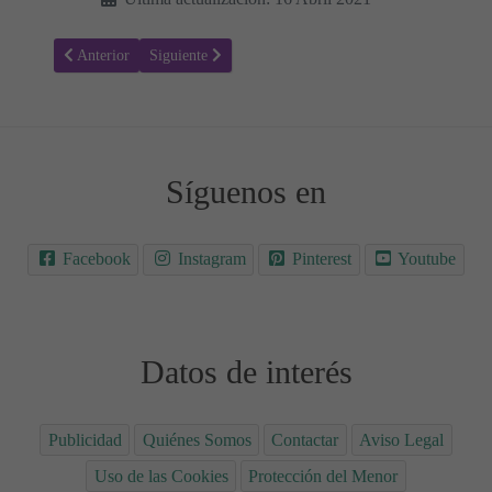
Artículo anterior: Colorear Medio Ambiente 21
Artículo siguiente: Colorear Medio Ambiente 19
Anterior
Siguiente
Síguenos en
Facebook
Instagram
Pinterest
Youtube
Datos de interés
Publicidad
Quiénes Somos
Contactar
Aviso Legal
Uso de las Cookies
Protección del Menor