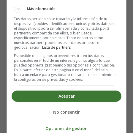
Más información
Tus datos personales se tratarán y la información de tu
dispositivo (cookies, identificadores únicos y otros datos en
el dispositivo) podrá ser almacenada y consultada por 3
partners y compartida con ellos, o bien usada
específicamente por este sitio. Tanto nosotros como
nuestros partners podemos usar datos precisos de
geolocalización.
Lista de partners
.
Es posible que algunos proveedores traten tus datos
personales en virtud de un interés legítimo, algo a lo que
puedes oponerte gestionando tus opciones a continuación.
En la parte inferior de esta página o en el menú del sitio,
busca un enlace para gestionar o retirar el consentimiento en
la configuración de privacidad y cookies.
Lámina para imprimir y
Aceptar
colorear sobre la tierra y el
No consentir
medio ambiente.
Opciones de gestión