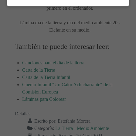
Para imprimir la lámina de colorear, es mejor guardarla
primero en el ordenador.
Lámina día de la tierra y día del medio ambiente 20 -
Elefante en su medio.
También te puede interesar leer:
Canciones para el día de la tierra
Carta de la Tierra
Carta de la Tierra Infantil
Cuento Infantil "Un Calor Achicharrante" de la
Comisión Europea
Láminas para Colorear
Detalles
Escrito por:
Estefanía Morera
Categoría:
La Tierra - Medio Ambiente
Última actualización: 16 Abril 2021