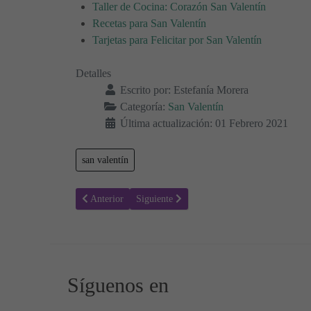
Taller de Cocina: Corazón San Valentín
Recetas para San Valentín
Tarjetas para Felicitar por San Valentín
Detalles
Escrito por:
Estefanía Morera
Categoría:
San Valentín
Última actualización: 01 Febrero 2021
san valentín
Artículo anterior: Colorear San Valentín 28 - Día de los 
Artículo siguiente: Colorear San Valentín 2
Anterior
Siguiente
Síguenos en