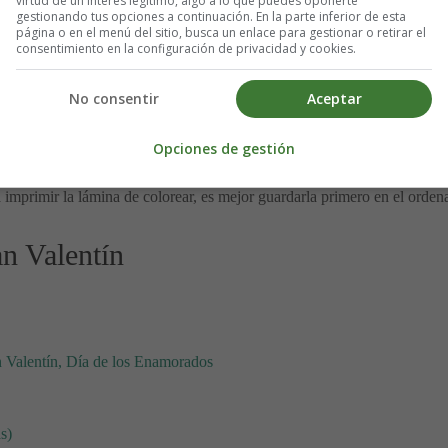
virtud de un interés legítimo, algo a lo que puedes oponerte
gestionando tus opciones a continuación. En la parte inferior de esta
página o en el menú del sitio, busca un enlace para gestionar o retirar el
consentimiento en la configuración de privacidad y cookies.
No consentir
Aceptar
jos para colorear San Valentín - Colo
Opciones de gestión
 imprimir la lámina de colorear, es mejor guardarla primero en el orden
n Valentín
n Valentín, Día de los Enamorados
s)