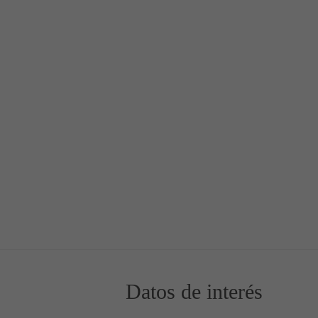
Enamorados
6 - Día de los Enamorados
Datos de interés