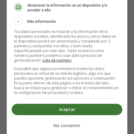
Almacenar la información en un dispositivo y/o
acceder a ella
Más información
Tus datos personales se tratarán y la información de tu
dispositivo (cookies, identificadores únicos y otros datos en
el dispositivo) podrá ser almacenada y consultada por 3
partners y compartida con ellos, o bien usada
específicamente por este sitio. Tanto nosotros como
nuestros partners podemos usar datos precisos de
geolocalización.
Lista de partners
.
Es posible que algunos proveedores traten tus datos
personales en virtud de un interés legítimo, algo a lo que
puedes oponerte gestionando tus opciones a continuación.
En la parte inferior de esta página o en el menú del sitio,
busca un enlace para gestionar o retirar el consentimiento en
la configuración de privacidad y cookies.
Recursos educativos -
Aceptar
Dibujos para colorear trabajos
No consentir
y profesiones - Deportes