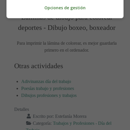
Opciones de gestión
Láminas de dibujo para colorear
deportes - Dibujo boxeo, boxeador
Para imprimir la lámina de colorear, es mejor guardarla
primero en el ordenador.
Otras actividades
Adivinanzas día del trabajo
Poesías trabajo y profesiones
Dibujos profesiones y trabajos
Detalles
Escrito por:
Estefanía Morera
Categoría:
Trabajos y Profesiones - Día del