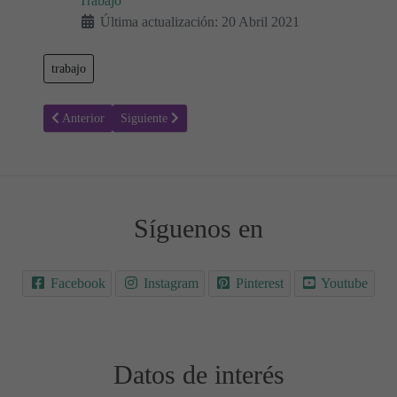
Trabajo
Última actualización: 20 Abril 2021
trabajo
Artículo anterior: Colorear patinadora - Deportes
Artículo siguiente: Colorear ciclista - Deportes
Anterior
Siguiente
Síguenos en
Facebook
Instagram
Pinterest
Youtube
Datos de interés