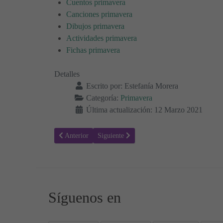
Cuentos primavera
Canciones primavera
Dibujos primavera
Actividades primavera
Fichas primavera
Detalles
Escrito por:
Estefanía Morera
Categoría:
Primavera
Última actualización: 12 Marzo 2021
Artículo anterior: Colorear Primavera 02 - Estaciones del
Artículo siguiente: Colorear Primavera 04 - 
Anterior
Siguiente
Síguenos en