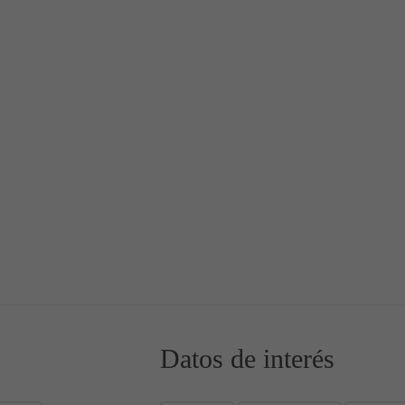
 año
Estaciones del año
Datos de interés