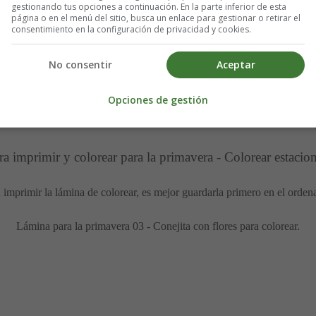
gestionando tus opciones a continuación. En la parte inferior de esta
página o en el menú del sitio, busca un enlace para gestionar o retirar el
consentimiento en la configuración de privacidad y cookies.
No consentir
Aceptar
Opciones de gestión
a imprimir y colorear para la primavera - Colorear estacion
 imprimir la lámina de colorear, es mejor guardarla primero en el orden
Lámina para la primavera 03 - Conejita con flores para colorear.