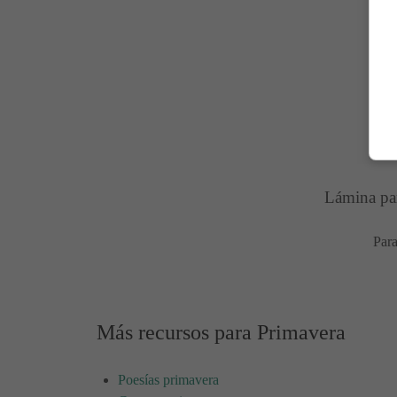
Lámina par
Para
Más recursos para Primavera
Poesías primavera