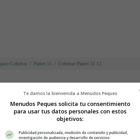
para Colorear
Planet 51
Colorear Planet 51 12
Te damos la bienvenida a Menudos Peques
Menudos Peques solicita tu consentimiento
para usar tus datos personales con estos
objetivos:
ra imprimir y colorear personajes de 
Publicidad personalizada, medición de contenido y publicidad,
investigación de audiencia y desarrollo de servicios
 imprimir la lámina de colorear, es mejor guardarla primero en el orden