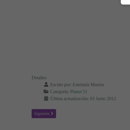
Detalles
Escrito por:
Estefanía Morera
Categoría:
Planet 51
Última actualización: 03 Junio 2012
Artículo siguiente: Colorear Planet 51 11
Siguiente