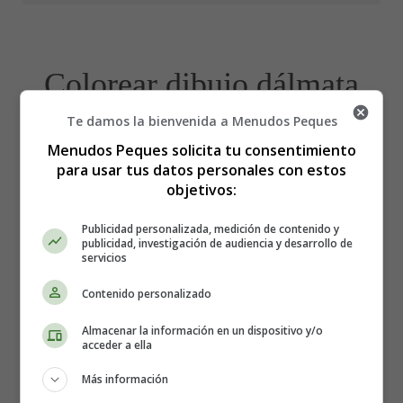
Colorear dibujo dálmata
Te damos la bienvenida a Menudos Peques
en el campo
Menudos Peques solicita tu consentimiento
para usar tus datos personales con estos
objetivos:
Recursos infantiles - Dibujos
Publicidad personalizada, medición de contenido y
para colorear personajes de
publicidad, investigación de audiencia y desarrollo de
servicios
dibujos animados
Contenido personalizado
Almacenar la información en un dispositivo y/o
Dibujos de los 101
acceder a ella
dálmatas para colorear. Dibujos
Más información