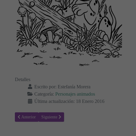
Detalles
Escrito por:
Estefanía Morera
Categoría:
Personajes animados
Última actualización: 18 Enero 2016
Artículo anterior: Colorear dibujo dálmata con collar
Artículo siguiente: Colorear dálmatas bailando
Anterior
Siguiente