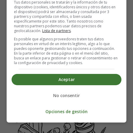
personajes Disney
Tus datos personales se tratarán y la información de tu
dispositivo (cookies, identificadores únicos y otros datos en
el dispositivo) podrá ser almacenada y consultada por 3
Colorear dibujo dálmata en el campo.
partners y compartida con ellos, o bien usada
específicamente por este sitio. Tanto nosotros como
nuestros partners podemos usar datos precisos de
Para imprimir los dibujos guarda primero en su pc o
geolocalización.
Lista de partners
.
tablet.
Es posible que algunos proveedores traten tus datos
personales en virtud de un interés legítimo, algo a lo que
puedes oponerte gestionando tus opciones a continuación.
En la parte inferior de esta página o en el menú del sitio,
busca un enlace para gestionar o retirar el consentimiento en
la configuración de privacidad y cookies.
Aceptar
No consentir
Opciones de gestión