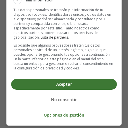
Más información
Tus datos personales se tratarán y la información de tu
dispositivo (cookies, identificadores únicos y otros datos en
el dispositivo) podrá ser almacenada y consultada por 3
partners y compartida con ellos, o bien usada
específicamente por este sitio. Tanto nosotros como
nuestros partners podemos usar datos precisos de
geolocalización.
Lista de partners
.
Es posible que algunos proveedores traten tus datos
personales en virtud de un interés legítimo, algo a lo que
puedes oponerte gestionando tus opciones a continuación.
En la parte inferior de esta página o en el menú del sitio,
busca un enlace para gestionar o retirar el consentimiento en
la configuración de privacidad y cookies.
Recursos educativos -
Aceptar
Dibujos para colorear
No consentir
Navidad - Velas Navidad
Opciones de gestión
Láminas de
dibujos para colorear velas navideñas -