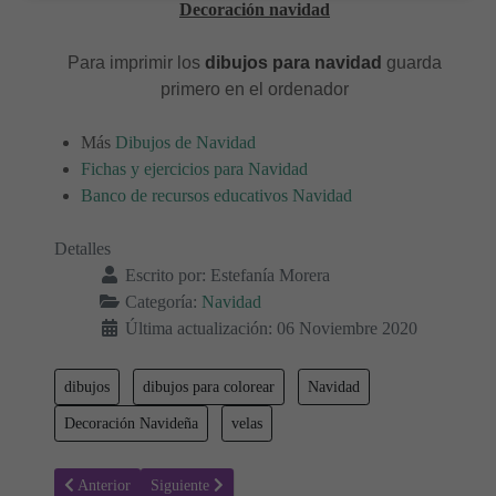
Decoración navidad
Para imprimir los
dibujos para navidad
guarda
primero en el ordenador
Más
Dibujos de Navidad
Fichas y ejercicios para Navidad
Banco de recursos educativos Navidad
Detalles
Escrito por:
Estefanía Morera
Categoría:
Navidad
Última actualización: 06 Noviembre 2020
dibujos
dibujos para colorear
Navidad
Decoración Navideña
velas
Artículo anterior: Mickey y Minnie - Bebés disney en Navidad
Artículo siguiente: Copos de nieve navideños - Dibujos
Anterior
Siguiente