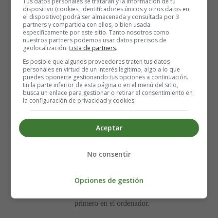
Tus datos personales se tratarán y la información de tu
dispositivo (cookies, identificadores únicos y otros datos en
el dispositivo) podrá ser almacenada y consultada por 3
partners y compartida con ellos, o bien usada
específicamente por este sitio. Tanto nosotros como
nuestros partners podemos usar datos precisos de
geolocalización.
Lista de partners
.
Es posible que algunos proveedores traten tus datos
personales en virtud de un interés legítimo, algo a lo que
puedes oponerte gestionando tus opciones a continuación.
En la parte inferior de esta página o en el menú del sitio,
busca un enlace para gestionar o retirar el consentimiento en
la configuración de privacidad y cookies.
Aceptar
Lámina para imprimir y colorear de Navidad -
No consentir
Muñecos de nieve.
Opciones de gestión
Para imprimir la lámina de colorear, es mejor guardarla
primero en el ordenador.