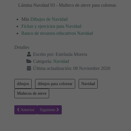
Lámina Navidad 93 - Muñeco de nieve para colorear.
Más
Dibujos de Navidad
Fichas y ejercicios para Navidad
Banco de recursos educativos Navidad
Detalles
Escrito por:
Estefanía Morera
Categoría:
Navidad
Última actualización: 08 Noviembre 2020
dibujos
dibujos para colorear
Navidad
Muñecos de nieve
Artículo anterior: Colorear Navidad 94 - Pesebres, Nacimiento de Je
Artículo siguiente: Colorear Navidad 92 - Muñecos de 
Anterior
Siguiente