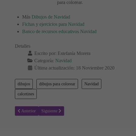
para colorear.
Más
Dibujos de Navidad
Fichas y ejercicios para Navidad
Banco de recursos educativos Navidad
Detalles
Escrito por:
Estefanía Morera
Categoría:
Navidad
Última actualización: 18 Noviembre 2020
dibujos
dibujos para colorear
Navidad
calcetines
Artículo anterior: Colorear Navidad 60 - Calcetines de Navidad
Artículo siguiente: Colorear Navidad 58 - Calcetines d
Anterior
Siguiente