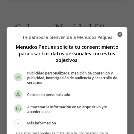
Colorear Navidad 59 -
Te damos la bienvenida a Menudos Peques
Calcetines de Navidad
Menudos Peques solicita tu consentimiento
para usar tus datos personales con estos
objetivos:
Publicidad personalizada, medición de contenido y
publicidad, investigación de audiencia y desarrollo de
servicios
Contenido personalizado
Almacenar la información en un dispositivo y/o
acceder a ella
Más información
Tus datos personales se tratarán y la información de tu