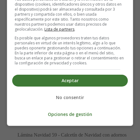
dispositivo (cookies, identificadores únicos y otros datos en
el dispositivo) podrá ser almacenada y consultada por 3
partners y compartida con ellos, o bien usada
específicamente por este sitio. Tanto nosotros como
nuestros partners podemos usar datos precisos de
geolocalización.
Lista de partners
.
Es posible que algunos proveedores traten tus datos
personales en virtud de un interés legítimo, algo a lo que
puedes oponerte gestionando tus opciones a continuación.
En la parte inferior de esta página o en el menú del sitio,
busca un enlace para gestionar o retirar el consentimiento en
la configuración de privacidad y cookies.
Aceptar
Lámina para imprimir y colorear de Navidad -
Calcetines de Navidad.
No consentir
Para imprimir la lámina de colorear, es mejor guardarla
Opciones de gestión
primero en el ordenador.
Lámina Navidad 59 - Calcetín de Navidad con adornos