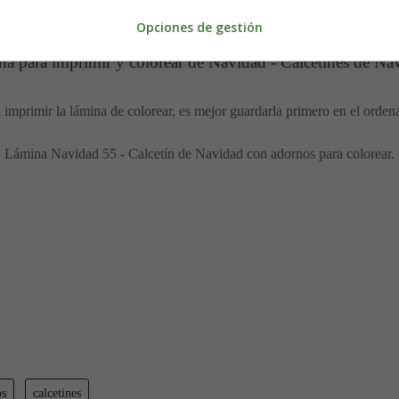
Opciones de gestión
a para imprimir y colorear de Navidad - Calcetines de Na
 imprimir la lámina de colorear, es mejor guardarla primero en el orden
Lámina Navidad 55 - Calcetín de Navidad con adornos para colorear.
os
calcetines