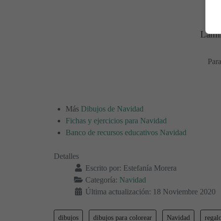
Lámin
Para
Más
Dibujos de Navidad
Fichas y ejercicios para Navidad
Banco de recursos educativos Navidad
Detalles
Escrito por:
Estefanía Morera
Categoría:
Navidad
Última actualización: 18 Noviembre 2020
dibujos
dibujos para colorear
Navidad
regal