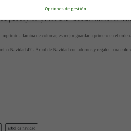
Opciones de gestión
na para imprimir y colorear de Navidad - Árboles de Nav
 imprimir la lámina de colorear, es mejor guardarla primero en el orden
mina Navidad 47 - Árbol de Navidad con adornos y regalos para colore
arbol de navidad