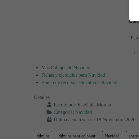
Lámi
Para
Lá
Más
Dibujos de Navidad
Fichas y ejercicios para Navidad
Banco de recursos educativos Navidad
Detalles
Escrito por:
Estefanía Morera
Categoría:
Navidad
Última actualización: 18 Noviembre 2020
dibujos
dibujos para colorear
Navidad
abeto