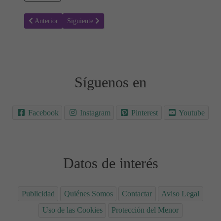
Artículo anterior: Colorear Navidad 34 - Fin de año y Año nuevo
Artículo siguiente: Colorear Navidad 32 - Fin de año 
Anterior
Siguiente
Síguenos en
Facebook
Instagram
Pinterest
Youtube
Datos de interés
Publicidad
Quiénes Somos
Contactar
Aviso Legal
Uso de las Cookies
Protección del Menor