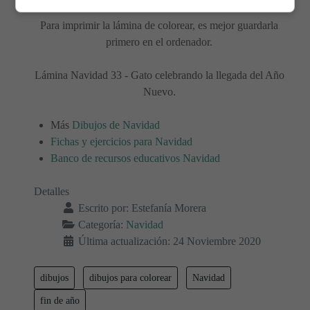
Para imprimir la lámina de colorear, es mejor guardarla
primero en el ordenador.
Lámina Navidad 33 - Gato celebrando la llegada del Año
Nuevo.
Más
Dibujos de Navidad
Fichas y ejercicios para Navidad
Banco de recursos educativos Navidad
Detalles
Escrito por:
Estefanía Morera
Categoría:
Navidad
Última actualización: 24 Noviembre 2020
dibujos
dibujos para colorear
Navidad
fin de año