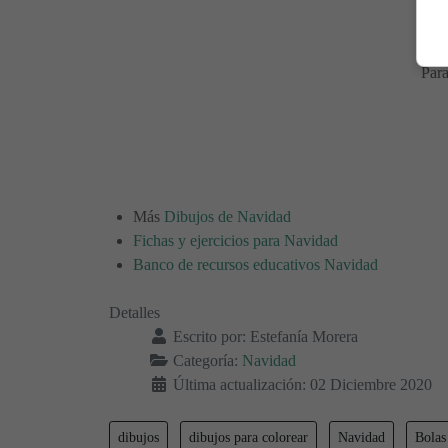
Lám
Para
Más
Dibujos de Navidad
Fichas y ejercicios para Navidad
Banco de recursos educativos Navidad
Detalles
Escrito por:
Estefanía Morera
Categoría:
Navidad
Última actualización: 02 Diciembre 2020
dibujos
dibujos para colorear
Navidad
Bolas