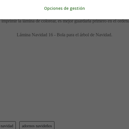
ina para imprimir y colorear de Navidad - Adornos navide
Opciones de gestión
 imprimir la lámina de colorear, es mejor guardarla primero en el orden
Lámina Navidad 16 - Bola para el árbol de Navidad.
 navidad
adornos navideños