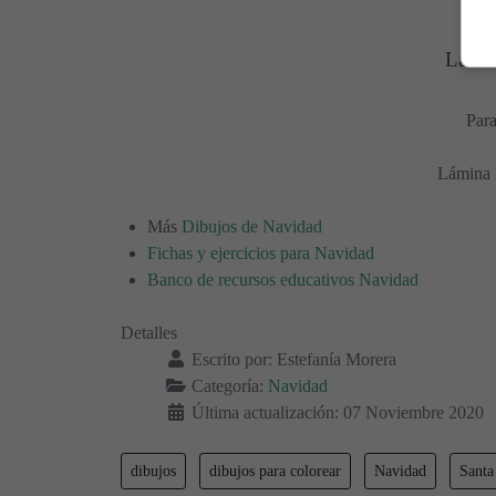
Lámin
Para
Lámina N
Más
Dibujos de Navidad
Fichas y ejercicios para Navidad
Banco de recursos educativos Navidad
Detalles
Escrito por:
Estefanía Morera
Categoría:
Navidad
Última actualización: 07 Noviembre 2020
dibujos
dibujos para colorear
Navidad
Santa