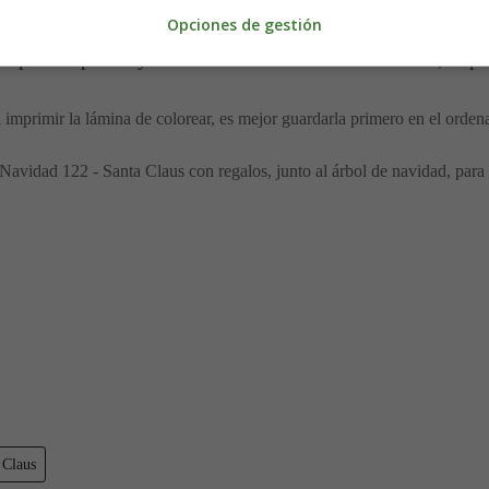
Opciones de gestión
a para imprimir y colorear de Navidad - Santa Claus, Papá
 imprimir la lámina de colorear, es mejor guardarla primero en el orden
avidad 122 - Santa Claus con regalos, junto al árbol de navidad, para 
 Claus