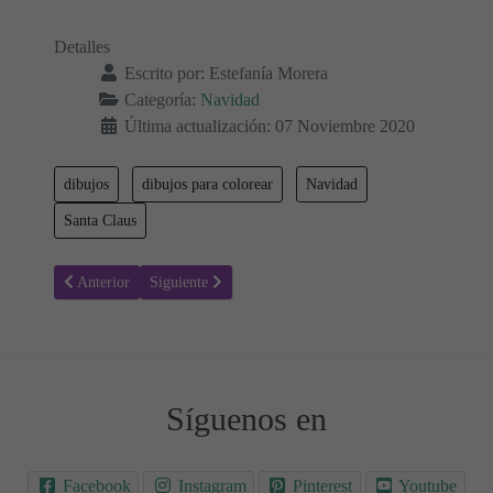
Detalles
Escrito por:
Estefanía Morera
Categoría:
Navidad
Última actualización: 07 Noviembre 2020
dibujos
dibujos para colorear
Navidad
Santa Claus
Artículo anterior: Colorear Navidad 119 - Santa Claus, Papá Noel
Artículo siguiente: Colorear Navidad 117 - Santa Clau
Anterior
Siguiente
Síguenos en
Facebook
Instagram
Pinterest
Youtube