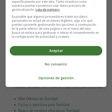
específicamente por este sitio. Tanto nosotros como
nuestros partners podemos usar datos precisos de
geolocalización.
Lista de partners
.
Es posible que algunos proveedores traten tus datos
personales en virtud de un interés legítimo, algo a lo que
puedes oponerte gestionando tus opciones a continuación.
En la parte inferior de esta página o en el menú del sitio,
busca un enlace para gestionar o retirar el consentimiento en
la configuración de privacidad y cookies.
Lámina para imprimir y colorear de Navidad -
Aceptar
Santa Claus, Papá Noel.
No consentir
Para imprimir la lámina de colorear, es mejor guardarla
primero en el ordenador.
Opciones de gestión
Lámina Navidad 118 - Cara de Papá Noel para colorear.
Más
Dibujos de Navidad
Fichas y ejercicios para Navidad
Banco de recursos educativos Navidad