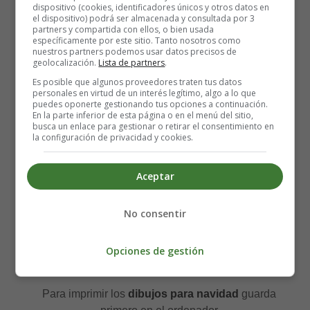
dispositivo (cookies, identificadores únicos y otros datos en
el dispositivo) podrá ser almacenada y consultada por 3
partners y compartida con ellos, o bien usada
específicamente por este sitio. Tanto nosotros como
nuestros partners podemos usar datos precisos de
geolocalización.
Lista de partners
.
Es posible que algunos proveedores traten tus datos
personales en virtud de un interés legítimo, algo a lo que
puedes oponerte gestionando tus opciones a continuación.
Recursos educativos -
En la parte inferior de esta página o en el menú del sitio,
busca un enlace para gestionar o retirar el consentimiento en
Dibujos para colorear
la configuración de privacidad y cookies.
Navidad - Fin de año - Año
Aceptar
nuevo
No consentir
Láminas de
dibujos para colorear grupo de amigos
Opciones de gestión
celebrando el fin de año y el comienzo del año nuevo
Para imprimir los
dibujos para navidad
guarda