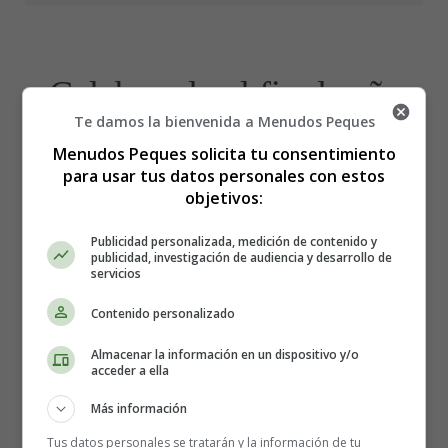
Celebrando el fin de año
Te damos la bienvenida a Menudos Peques
y el año nuevo
Menudos Peques solicita tu consentimiento
para usar tus datos personales con estos
objetivos:
Publicidad personalizada, medición de contenido y
publicidad, investigación de audiencia y desarrollo de
servicios
Contenido personalizado
Almacenar la información en un dispositivo y/o
acceder a ella
Más información
Tus datos personales se tratarán y la información de tu