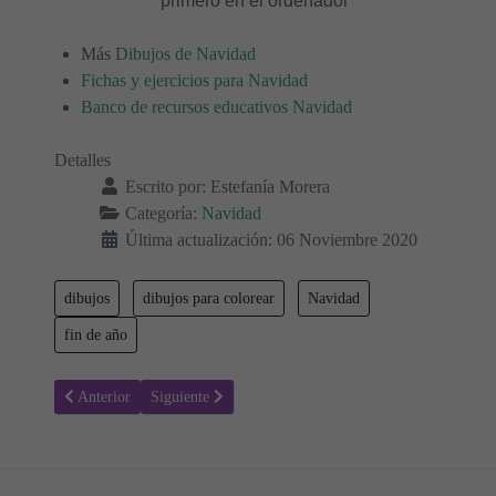
primero en el ordenador
Más
Dibujos de Navidad
Fichas y ejercicios para Navidad
Banco de recursos educativos Navidad
Detalles
Escrito por:
Estefanía Morera
Categoría:
Navidad
Última actualización: 06 Noviembre 2020
dibujos
dibujos para colorear
Navidad
fin de año
Artículo anterior: Dibujo coro cantando villancicos
Artículo siguiente: Dibujo bola de navidad
Anterior
Siguiente