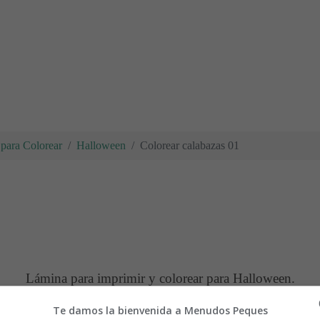
para Colorear
Halloween
Colorear calabazas 01
Lámina para imprimir y colorear para Halloween.
Te damos la bienvenida a Menudos Peques
 imprimir la lámina de colorear, es mejor guardarla primero en el orden