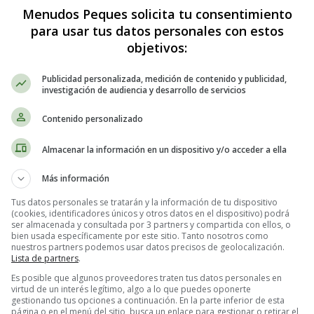
Menudos Peques solicita tu consentimiento
para usar tus datos personales con estos
Láminas para colorear en inglés para Halloween.
Aqui
objetivos:
Lámina para Halloween 17 - Calabaza.
Publicidad personalizada, medición de contenido y publicidad,
investigación de audiencia y desarrollo de servicios
Contenido personalizado
Almacenar la información en un dispositivo y/o acceder a ella
Más información
Tus datos personales se tratarán y la información de tu dispositivo
(cookies, identificadores únicos y otros datos en el dispositivo) podrá
ser almacenada y consultada por 3 partners y compartida con ellos, o
bien usada específicamente por este sitio. Tanto nosotros como
nuestros partners podemos usar datos precisos de geolocalización.
Lista de partners
.
Es posible que algunos proveedores traten tus datos personales en
virtud de un interés legítimo, algo a lo que puedes oponerte
gestionando tus opciones a continuación. En la parte inferior de esta
página o en el menú del sitio, busca un enlace para gestionar o retirar el