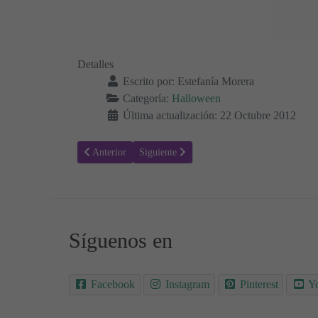
Detalles
Escrito por:
Estefanía Morera
Categoría:
Halloween
Última actualización: 22 Octubre 2012
Artículo anterior: Colorear calabazas 02
Artículo siguiente: Colorear bruja 14
Anterior
Siguiente
Síguenos en
Facebook
Instagram
Pinterest
Y