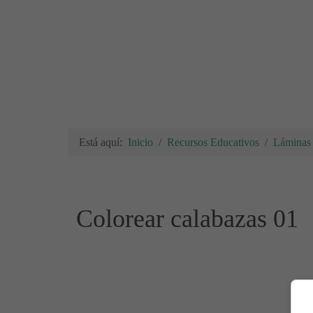
Está aquí:
Inicio
Recursos Educativos
Láminas 
Colorear calabazas 01
Para