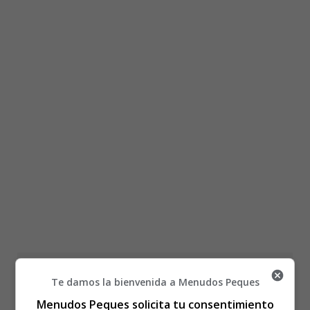
Está aquí:
Inicio
Recursos Educativos
Te damos la bienvenida a Menudos Peques
Láminas para Colorear
Garfield
Garfield con sus amigos
Menudos Peques solicita tu consentimiento