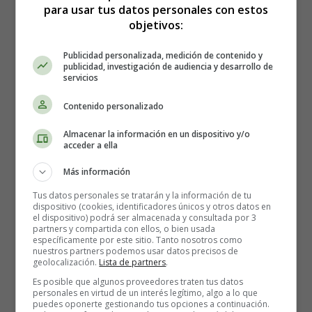
para usar tus datos personales con estos
objetivos:
Publicidad personalizada, medición de contenido y
Garfield con sus amigos
publicidad, investigación de audiencia y desarrollo de
servicios
Contenido personalizado
Recursos infantiles - Dibujos
Almacenar la información en un dispositivo y/o
para colorear de Garfield
acceder a ella
Más información
Dibujo de
Garfield
con sus amigos para
colorear.
Tus datos personales se tratarán y la información de tu
dispositivo (cookies, identificadores únicos y otros datos en
el dispositivo) podrá ser almacenada y consultada por 3
Para imprimir los
dibujos de Garfield
guarda primero en
partners y compartida con ellos, o bien usada
el ordenador
específicamente por este sitio. Tanto nosotros como
nuestros partners podemos usar datos precisos de
geolocalización.
Lista de partners
.
Es posible que algunos proveedores traten tus datos
personales en virtud de un interés legítimo, algo a lo que
puedes oponerte gestionando tus opciones a continuación.