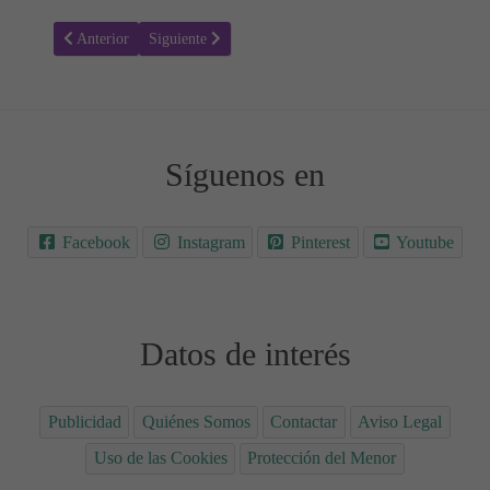
Artículo anterior: Garfield disfrutando de su comida
Artículo siguiente: Garfield comiendo
Anterior
Siguiente
Síguenos en
Facebook
Instagram
Pinterest
Youtube
Datos de interés
Publicidad
Quiénes Somos
Contactar
Aviso Legal
Uso de las Cookies
Protección del Menor