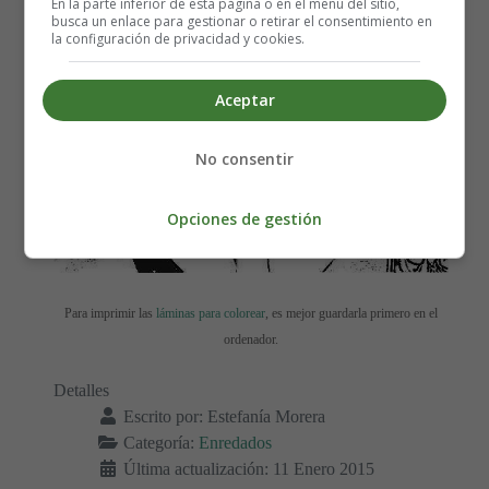
En la parte inferior de esta página o en el menú del sitio,
busca un enlace para gestionar o retirar el consentimiento en
la configuración de privacidad y cookies.
Aceptar
No consentir
Opciones de gestión
Para imprimir las
láminas para colorear
, es mejor guardarla primero en el
ordenador.
Detalles
Escrito por:
Estefanía Morera
Categoría:
Enredados
Última actualización: 11 Enero 2015