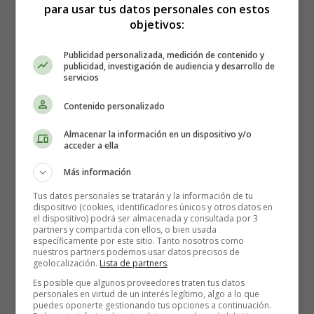
para usar tus datos personales con estos
objetivos:
Publicidad personalizada, medición de contenido y
Colorear Enredados 12
publicidad, investigación de audiencia y desarrollo de
servicios
Contenido personalizado
Lámina para imprimir y
Almacenar la información en un dispositivo y/o
colorear dibujo de los
acceder a ella
Más información
personajes principales de
Tus datos personales se tratarán y la información de tu
"Enredados"
dispositivo (cookies, identificadores únicos y otros datos en
el dispositivo) podrá ser almacenada y consultada por 3
partners y compartida con ellos, o bien usada
específicamente por este sitio. Tanto nosotros como
nuestros partners podemos usar datos precisos de
Lámina de dibujo
Enredados
12 -
geolocalización.
Lista de partners
.
Dibujo Flynn.
Es posible que algunos proveedores traten tus datos
personales en virtud de un interés legítimo, algo a lo que
puedes oponerte gestionando tus opciones a continuación.