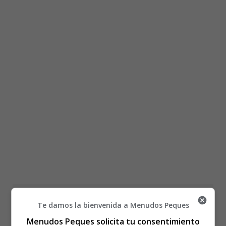
Está aquí:
Inicio
Recursos Educativos
Te damos la bienvenida a Menudos Peques
Láminas para Colorear
Enredados
Colorear Enredados 12
Menudos Peques solicita tu consentimiento