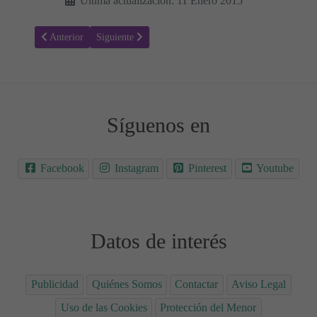
Última actualización: 11 Enero 2015
Artículo anterior: Colorear Seguridad Vial 11
Artículo siguiente: Colorear Seguridad Vial 09
Anterior
Siguiente
Síguenos en
Facebook
Instagram
Pinterest
Youtube
Datos de interés
Publicidad
Quiénes Somos
Contactar
Aviso Legal
Uso de las Cookies
Protección del Menor