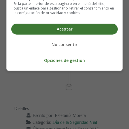
En la parte inferior de esta página o en el menú del sitio,
semáforo.
busca un enlace para gestionar o retirar el consentimiento en
la configuración de privacidad y cookies.
Aceptar
No consentir
Opciones de gestión
Detalles
Escrito por:
Estefanía Morera
Categoría:
Día de la Seguridad Vial