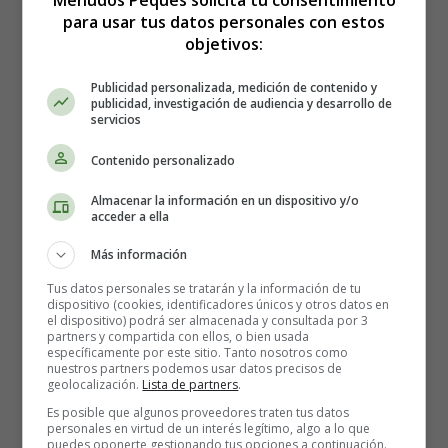
Menudos Peques solicita tu consentimiento
para usar tus datos personales con estos
objetivos:
Colorear Seguridad Vial
Publicidad personalizada, medición de contenido y
publicidad, investigación de audiencia y desarrollo de
servicios
10
Contenido personalizado
Almacenar la información en un dispositivo y/o
acceder a ella
Lámina para imprimir y colorear para el día
Más información
europeo de la seguridad vial.
Tus datos personales se tratarán y la información de tu
dispositivo (cookies, identificadores únicos y otros datos en
el dispositivo) podrá ser almacenada y consultada por 3
Para imprimir la lámina de colorear, es mejor guardarla
partners y compartida con ellos, o bien usada
primero en el ordenador.
específicamente por este sitio. Tanto nosotros como
nuestros partners podemos usar datos precisos de
geolocalización.
Lista de partners
.
Lámina dibujo día da la seguridad
Es posible que algunos proveedores traten tus datos
personales en virtud de un interés legítimo, algo a lo que
vial 10 - Aprender a usar el
puedes oponerte gestionando tus opciones a continuación.