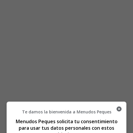
Te damos la bienvenida a Menudos Peques
Está aquí:
Inicio
Recursos Educativos
Menudos Peques solicita tu consentimiento
Láminas para Colorear
Cumpleaños
para usar tus datos personales con estos
Colorear cumpleaños 09