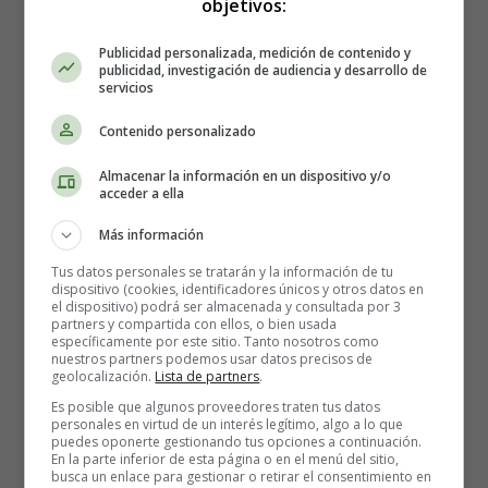
objetivos:
Publicidad personalizada, medición de contenido y
publicidad, investigación de audiencia y desarrollo de
servicios
Colorear cumpleaños 09
Contenido personalizado
Almacenar la información en un dispositivo y/o
Lámina para imprimir y colorear para los
acceder a ella
Más información
cumpleaños.
Tus datos personales se tratarán y la información de tu
dispositivo (cookies, identificadores únicos y otros datos en
el dispositivo) podrá ser almacenada y consultada por 3
Para imprimir la lámina de colorear, es mejor guardarla
partners y compartida con ellos, o bien usada
primero en el ordenador.
específicamente por este sitio. Tanto nosotros como
nuestros partners podemos usar datos precisos de
geolocalización.
Lista de partners
.
Lámina dibujo cumpleaños 09 -
Es posible que algunos proveedores traten tus datos
personales en virtud de un interés legítimo, algo a lo que
Feliz cumpleaños.
puedes oponerte gestionando tus opciones a continuación.
En la parte inferior de esta página o en el menú del sitio,
busca un enlace para gestionar o retirar el consentimiento en