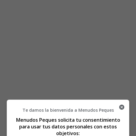
Te damos la bienvenida a Menudos Peques
Está aquí:
Inicio
Recursos Educativos
Menudos Peques solicita tu consentimiento
Láminas para Colorear
Cuerpo Humano
para usar tus datos personales con estos
Colorear Las Partes del Cuerpo Humano 03
objetivos: