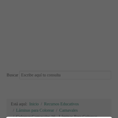
Buscar
Está aquí:
Inicio
Recursos Educativos
Láminas para Colorear
Carnavales
Colorear Carnavales 16 - Láminas Para Colorear