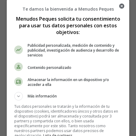
Te damos la bienvenida a Menudos Peques
Menudos Peques solicita tu consentimiento
para usar tus datos personales con estos
Colorear Carnavales 16 -
objetivos:
Láminas Para Colorear
Publicidad personalizada, medición de contenido y
publicidad, investigación de audiencia y desarrollo de
servicios
Contenido personalizado
Lámina para imprimir y colorear para el
Almacenar la información en un dispositivo y/o
carnaval.
acceder a ella
Más información
Para imprimir la lámina de colorear, es mejor guardarla
Tus datos personales se tratarán y la información de tu
primero en el ordenador.
dispositivo (cookies, identificadores únicos y otros datos en
el dispositivo) podrá ser almacenada y consultada por 3
partners y compartida con ellos, o bien usada
Lámina para el carnaval 16 - Máscaras para los
específicamente por este sitio. Tanto nosotros como
nuestros partners podemos usar datos precisos de
carnavales.
geolocalización.
Lista de partners
.