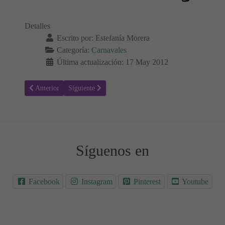
Detalles
Escrito por:
Estefanía Morera
Categoría:
Carnavales
Última actualización: 17 May 2012
Artículo anterior: Colorear Carnavales 15 - Láminas Para Colorear
Artículo siguiente: Colorear Carnavales 17 - Láminas 
Anterior
Siguiente
Síguenos en
Facebook
Instagram
Pinterest
Youtube