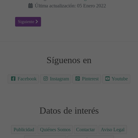
Última actualización: 05 Enero 2022
Artículo siguiente: Dibujo Virgen del Pilar - Colorear Dibujos Bíbli
Siguiente
Síguenos en
Facebook
Instagram
Pinterest
Youtube
Datos de interés
Publicidad
Quiénes Somos
Contactar
Aviso Legal