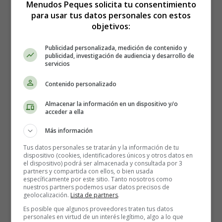
Menudos Peques solicita tu consentimiento
Bíblicos 11
para usar tus datos personales con estos
objetivos:
Publicidad personalizada, medición de contenido y
publicidad, investigación de audiencia y desarrollo de
Adoración Reyes Magos
servicios
Contenido personalizado
a Jesús - Colorear
Almacenar la información en un dispositivo y/o
Dibujos Bíblicos 11
acceder a ella
Más información
Tus datos personales se tratarán y la información de tu
dispositivo (cookies, identificadores únicos y otros datos en
el dispositivo) podrá ser almacenada y consultada por 3
partners y compartida con ellos, o bien usada
específicamente por este sitio. Tanto nosotros como
nuestros partners podemos usar datos precisos de
geolocalización.
Lista de partners
.
Es posible que algunos proveedores traten tus datos
personales en virtud de un interés legítimo, algo a lo que