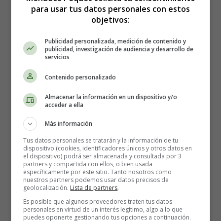
para usar tus datos personales con estos
objetivos:
Publicidad personalizada, medición de contenido y
Nacimiento de Jesús -
publicidad, investigación de audiencia y desarrollo de
servicios
Colorear Dibujos
Contenido personalizado
Almacenar la información en un dispositivo y/o
Bíblicos 08
acceder a ella
Más información
Tus datos personales se tratarán y la información de tu
dispositivo (cookies, identificadores únicos y otros datos en
el dispositivo) podrá ser almacenada y consultada por 3
partners y compartida con ellos, o bien usada
específicamente por este sitio. Tanto nosotros como
nuestros partners podemos usar datos precisos de
geolocalización.
Lista de partners
.
Es posible que algunos proveedores traten tus datos
personales en virtud de un interés legítimo, algo a lo que
puedes oponerte gestionando tus opciones a continuación.