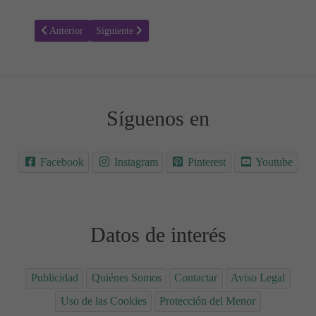
Artículo anterior: Salomón - Colorear Dibujos Bíblicos 09
Artículo siguiente: Moisés - Colorear Dibujos Bíblicos
Anterior
Siguiente
Síguenos en
Facebook
Instagram
Pinterest
Youtube
Datos de interés
Publicidad
Quiénes Somos
Contactar
Aviso Legal
Uso de las Cookies
Protección del Menor