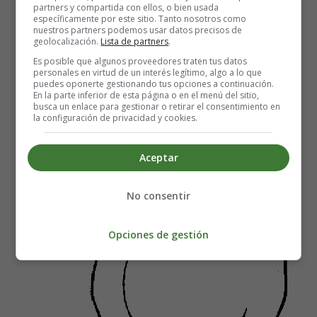
Lámina dibujo Alimentos 46 -
partners y compartida con ellos, o bien usada
específicamente por este sitio. Tanto nosotros como
Dibujos Frutas, guayabo.
nuestros partners podemos usar datos precisos de
geolocalización.
Lista de partners
.
Es posible que algunos proveedores traten tus datos
personales en virtud de un interés legítimo, algo a lo que
puedes oponerte gestionando tus opciones a continuación.
En la parte inferior de esta página o en el menú del sitio,
busca un enlace para gestionar o retirar el consentimiento en
la configuración de privacidad y cookies.
Aceptar
No consentir
Opciones de gestión