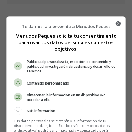
Te damos la bienvenida a Menudos Peques
Colorear Alimentos 46 -
Menudos Peques solicita tu consentimiento
para usar tus datos personales con estos
Frutas
objetivos:
Publicidad personalizada, medición de contenido y
Lámina para imprimir y
publicidad, investigación de audiencia y desarrollo de
servicios
colorear Alimentos - día de la
Contenido personalizado
Alimentación.
Almacenar la información en un dispositivo y/o
acceder a ella
Más información
Para imprimir la lámina de colorear, es mejor guardarla
primero en el ordenador.
Tus datos personales se tratarán y la información de tu
dispositivo (cookies, identificadores únicos y otros datos en
el dispositivo) podrá ser almacenada y consultada por 3