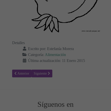
Detalles
Escrito por:
Estefanía Morera
Categoría:
Alimentación
Última actualización: 11 Enero 2015
Artículo anterior: Colorear Alimentos 47 - Frutas
Artículo siguiente: Colorear Alimentos 45 - Frutas
Anterior
Siguiente
Síguenos en