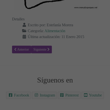
Detalles
Escrito por:
Estefanía Morera
Categoría:
Alimentación
Última actualización: 11 Enero 2015
Artículo anterior: Colorear Alimentos 34 - Frutas
Artículo siguiente: Colorear Alimentos 32 - Frutas
Anterior
Siguiente
Síguenos en
Facebook
Instagram
Pinterest
Youtube