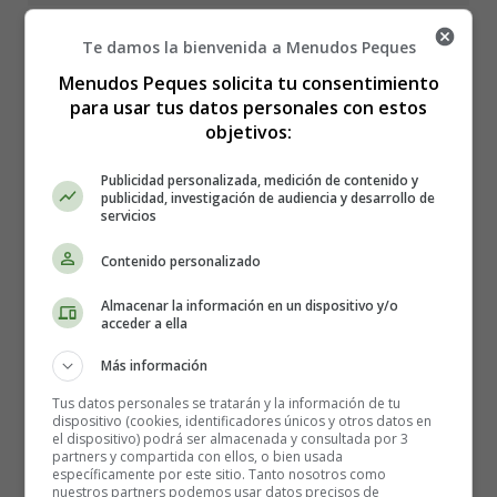
Te damos la bienvenida a Menudos Peques
Menudos Peques solicita tu consentimiento
Colorear Alimentos 33 -
para usar tus datos personales con estos
objetivos:
Frutas
Publicidad personalizada, medición de contenido y
publicidad, investigación de audiencia y desarrollo de
servicios
Lámina para imprimir y
Contenido personalizado
colorear Alimentos - día de la
Almacenar la información en un dispositivo y/o
acceder a ella
Alimentación.
Más información
Tus datos personales se tratarán y la información de tu
Para imprimir la lámina de colorear, es mejor guardarla
dispositivo (cookies, identificadores únicos y otros datos en
primero en el ordenador.
el dispositivo) podrá ser almacenada y consultada por 3
partners y compartida con ellos, o bien usada
específicamente por este sitio. Tanto nosotros como
nuestros partners podemos usar datos precisos de