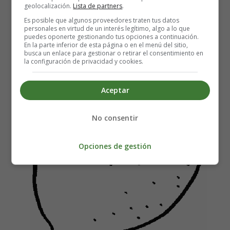
Lámina dibujos Alimentos 33 -
geolocalización.
Lista de partners
.
Dibujos Frutas, limón.
Es posible que algunos proveedores traten tus datos
personales en virtud de un interés legítimo, algo a lo que
puedes oponerte gestionando tus opciones a continuación.
En la parte inferior de esta página o en el menú del sitio,
busca un enlace para gestionar o retirar el consentimiento en
la configuración de privacidad y cookies.
Aceptar
No consentir
Opciones de gestión